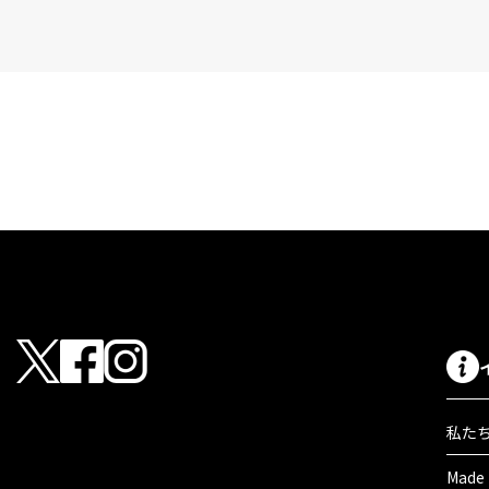
私た
Made