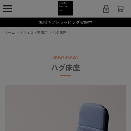
無料ギフトラッピング実施中
ホーム
>
オフィス・家庭用
>
ハグ床座
HUGYUKAZA
ハグ床座