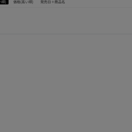
い順)
価格(高い順)
発売日＋商品名