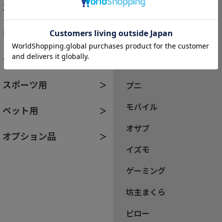
車椅子・介護用
ハグ
自動車用
ハグ床座
モータースポーツ用
カドル
スポーツ用
プニ
モバイル
ペット用
オザブ
オプション品
イズモ
ゲーミング
坊主まくら
ピロー