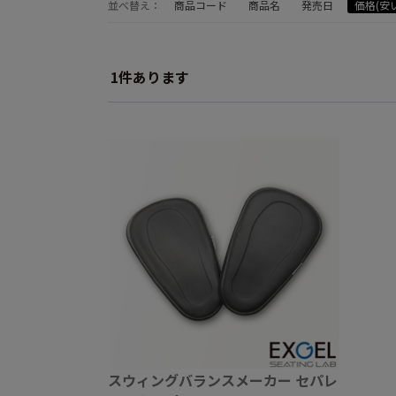
並べ替え：
商品コード
商品名
発売日
価格(安
1
件あります
スウィングバランスメーカー セパレ