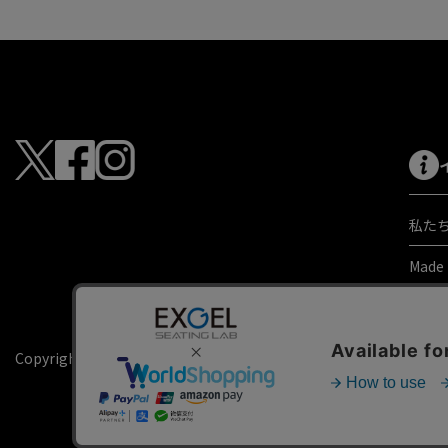
私た
Made
ご利
よく
Copyright © KAJI co.,ltd. All rights reserved.