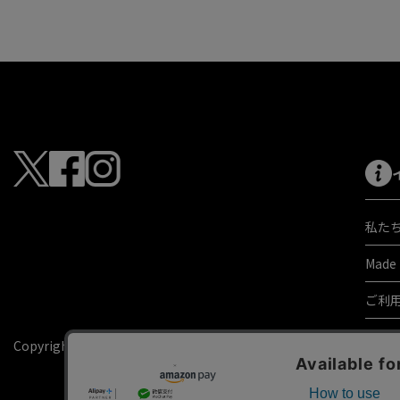
私た
Made
ご利
よく
Copyright © KAJI co.,ltd. All rights reserved.