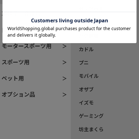
ザ・アウル
車椅子・介護用
ハグ
自動車用
ハグ床座
モータースポーツ用
カドル
スポーツ用
プニ
モバイル
ペット用
オザブ
オプション品
イズモ
ゲーミング
坊主まくら