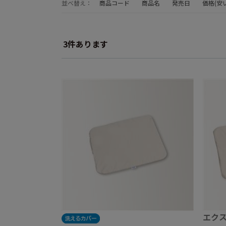
並べ替え：
商品コード
商品名
発売日
価格(安
3
件あります
エクス