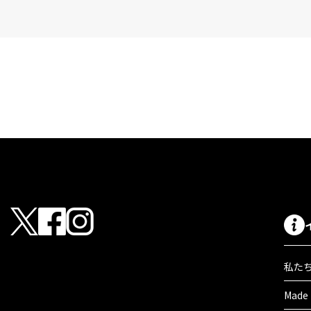
私た
Made