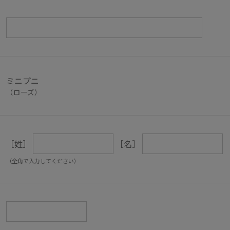
ミニプニ
（ローズ）
［姓］
［名］
（全角で入力してください）