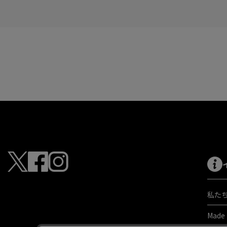
私た
Made