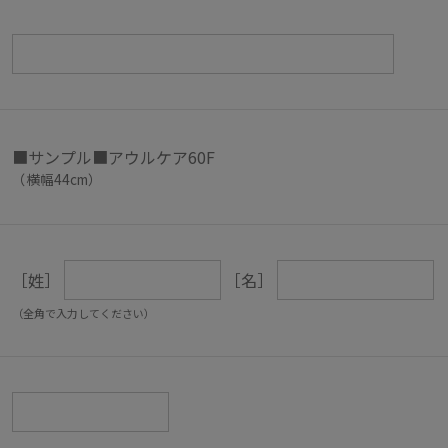
■サンプル■アウルケア60F
（横幅44cm）
［姓］
［名］
（全角で入力してください）