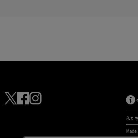
私た
Made