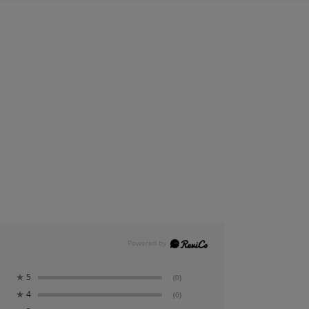
★
5
(0)
★
4
(0)