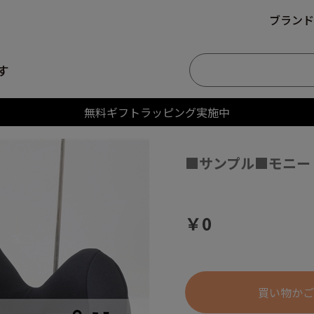
ブランド
す
無料ギフトラッピング実施中
■サンプル■モニート
￥0
買い物かご