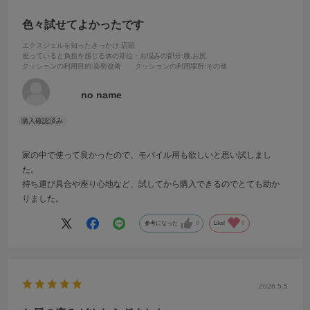
色々試せてよかったです
エクスジェルを知ったきっかけ
:店頭
座っていると負担を感じる体の部位・お悩みの部分
:腰,お尻
クッションの利用目的
:姿勢改善
クッションの利用場所
:その他
no name
家の中で使って良かったので、モバイル用も欲しいと思い試しまし
た。
持ち運び具合や座り心地など、試してから購入できるのでとても助か
りました。
参考になった
0
Like!
0
2026.5.5