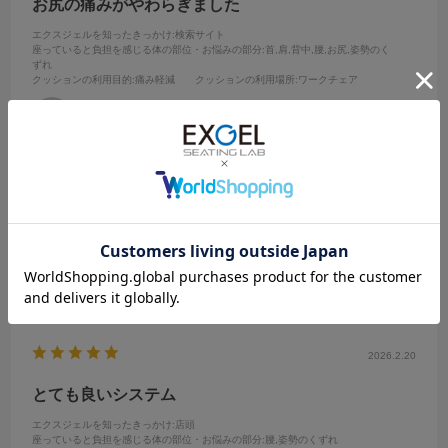
お尻の痛みがやわらぎました
エクスジェルを知ったきっかけ
:検索サイト
座っていると負担を感じる体の部位・お悩みの部分
:首,肩,背中,腰,お尻,姿勢のく
ずれ
クッションの利用目的
:痛み軽減
クッションの利用場所
:ワークチェア
no name
商売柄デスクワークが日に10時間ほど続くため、こちらを導入。だい
ぶ軽減しました。
参考になった
0
Like!
0
2026.2.20
とても良いシステム
エクスジェルを知ったきっかけ
:店頭
座っていると負担を感じる体の部位・お悩みの部分
:腰,姿勢のくずれ