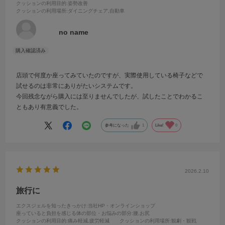
クッションの利用目的
:姿勢改善
クッションの利用場所
:ダイニングチェア,自動車
no name
店頭で何度か座ってみていたのですが、実際使用している椅子などで
試せるのは非常にありがたいシステムです。
今回残念ながら購入には至りませんでしたが、試したことでわかるこ
ともあり有意義でした。
参考になった
1
Like!
0
2026.2.10
旅行に
エクスジェルを知ったきっかけ
:当社HP・オンラインショップ
座っていると負担を感じる体の部位・お悩みの部分
:腰,お尻
クッションの利用目的
:痛み軽減,疲労軽減
クッションの利用場所
:観劇・観戦