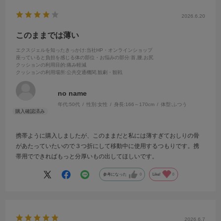
2026.6.20
このままでは薄い
エクスジェルを知ったきっかけ
:当社HP・オンラインショップ
座っていると負担を感じる体の部位・お悩みの部分
:首,腰,お尻
クッションの利用目的
:痛み軽減
クッションの利用場所
:公共交通機関,観劇・観戦
no name
年代:
50代
性別:
女性
身長:
166～170cm
体型:
ふつう
携帯ように購入しましたが、このままだと私には薄すぎておしりの骨
があたっていたいので３つ折にして移動中に使用するつもりです。携
帯用でできればもっと分厚いもの出してほしいです。
参考になった
0
Like!
0
2026.6.7