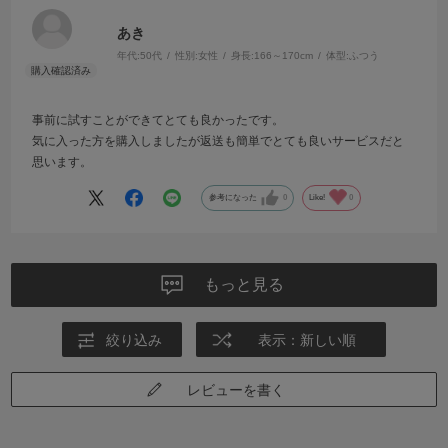
あき
年代:
50代
性別:
女性
身長:
166～170cm
体型:
ふつう
事前に試すことができてとても良かったです。
気に入った方を購入しましたが返送も簡単でとても良いサービスだと
思います。
参考になった
0
Like!
0
もっと見る
絞り込み
表示：新しい順
レビューを書く