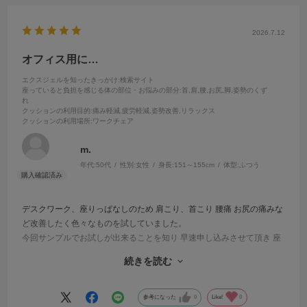
2026.7.12
オフィス用に…
エクスジェルを知ったきっかけ
:検索サイト
座っていると負担を感じる体の部位・お悩みの部分
:首,肩,腰,お尻,脚,姿勢のくず
れ
クッションの利用目的
:痛み軽減,疲労軽減,姿勢改善,リラックス
クッションの利用場所
:ワークチェア
m.
年代:
50代
性別:
女性
身長:
151～155cm
体型:
ふつう
デスクワーク、座りっぱなしのため 肩こり、首こり 腰痛 お尻の痛みな
ど改善したく色々なものを試していました。
今回サンプルでお試しが出来ることを知り 早速申し込みさせて頂き 座
ってみると 体重の分散されていることが実感。
続きを読む
次の日 早速会社へ持っていきました。
1日仕事を終えて いつもよりも身体の疲れがないことを実感。
数日 お試ししたところ よい商品だと思い 注文させて頂きました。
参考になった
0
Like!
0