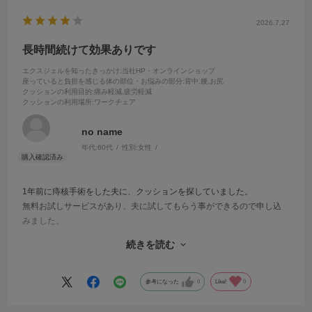
2026.7.27
長時間続けて効果ありです
エクスジェルを知ったきっかけ
:当社HP・オンラインショップ
座っていると負担を感じる体の部位・お悩みの部分
:背中,腰,お尻
クッションの利用目的
:痛み軽減,疲労軽減
クッションの利用場所
:ワークチェア
no name
年代:
60代
性別:
女性
1年前に痔核手術をした夫に、クッションを探していました。
無料お試しサービスがあり、夫に試してもらう事ができるので申し込
みました。
座った途端、楽なのかと思っていましたが、
続きを読む
そこまでではなかったようで、ちょっとがっかりしたのですが、
長時間続けて座っているうちに、楽になっていると感じたそうです。
デスク作業の苦痛が軽減できそうなので、
参考になった
0
Like!
0
迷いなく、購入する事を決めました。
無料お試しサービス、とても感謝しています。