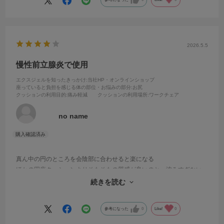
め、結果的に、座面がフラットで腰やお尻への負担が少ないスタンダ
ードUを購入しました。
ただし、スタンダードUのスキマ部分は、もう少し幅を広くして、長さ
も全体の3/4くらいまで長くしたほうが、お尻への負担をもっと減らせ
2026.5.5
ると思います。
このあたりは、人によって評価が変わってくるところだと思いますの
慢性前立腺炎で使用
で、購入前に座り心地を試せるこちらの無料お試しサービスを利用し
エクスジェルを知ったきっかけ
:当社HP・オンラインショップ
てから納得のうえで購入することを強くおすすめします。
座っていると負担を感じる体の部位・お悩みの部分
:お尻
クッションの利用目的
:痛み軽減
クッションの利用場所
:ワークチェア
no name
真ん中の円のところを会陰部に合わせると楽になる
ほかの円座クッションよりそもそもの質感が良いのと、沈みすぎない
のと、滑りにくくズレにくいから長時間使いやすい
続きを読む
ただ、スリット部分がもう少し広かったら良かったかな
参考になった
0
Like!
0