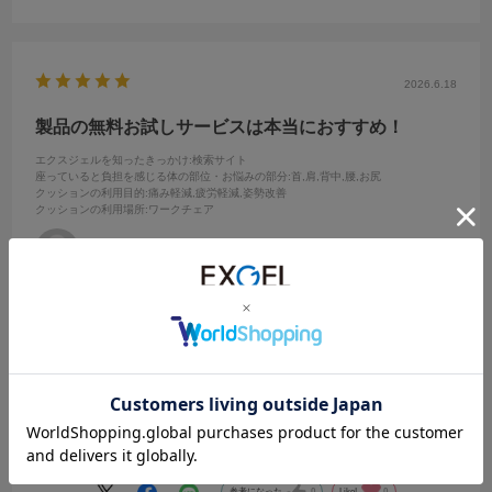
よい商品に出会えたと思っています。
2026.6.18
製品の無料お試しサービスは本当におすすめ！
エクスジェルを知ったきっかけ
:検索サイト
座っていると負担を感じる体の部位・お悩みの部分
:首,肩,背中,腰,お尻
クッションの利用目的
:痛み軽減,疲労軽減,姿勢改善
クッションの利用場所
:ワークチェア
セレクト番長
年代:
60代
性別:
男性
身長:
166～170cm
体型:
ふつう
私は、このザ・アウルスタンダードUの他に、ザ・アウルの3点セット
の計4製品の無料お試しサービスを申し込みました。
4製品を比較した結果、短時間なら３Dハイエスト、長時間だとスタン
ダードUがよかったです。
続きを読む
3Dハイエストはジェルの厚みがある分、底付き感がなく、座り心地が
とてもよいのですが、少しブヨブヨしていて不安定感があり、座面が
斜めになっているせいか、長時間座ると腰がだるくなってしまったた
参考になった
0
Like!
0