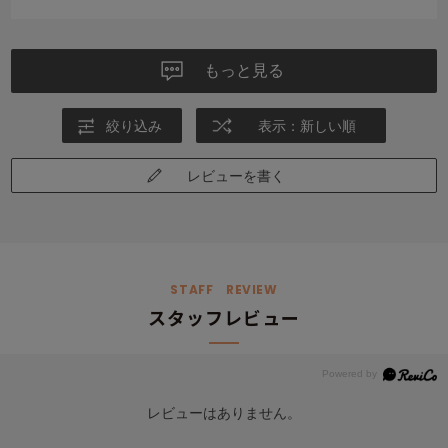
物足りませんでした。
ハグカンフィは姿勢が安定する分、やや硬め。
ザ・アウル3Dハイエストは厚みが丁度良かったけど、勾配に慣れず。
さらに、ザ・アウルハイエスト（勾配なし）もサンプルをお願いして
もっと見る
比較しました。
メールで相談にのってくれたスタッフさん達が親切でとても助かりま
絞り込み
表示：新しい順
した。ありがとうございます。
お高い買い物なので、是非サンプル比較をお勧めします！
レビューを書く
STAFF REVIEW
スタッフレビュー
レビューはありません。