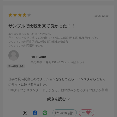
2025.12.20
サンプルで比較出来て良かった！！
エクスジェルを知ったきっかけ
:SNS
座っていると負担を感じる体の部位・お悩みの部分
:腰,お尻,脚,姿勢のくずれ
クッションの利用目的
:痛み軽減,疲労軽減,姿勢改善
クッションの利用場所
:その他
no name
年代:
40代
身長:
151～155cm
体型:
ふつう
仕事で長時間座るのでクッションを探してたら、インスタからこちら
のサイトに辿り着きました。
U字タイプがスタンダードしかなく、他の厚みがあるタイプは形が普通
なので迷っていたので、「姿勢サポートセット（ハグカンフィプレミ
続きを読む
アム、ザ・アウル3Dハイエストセット）」もお願いして比較しまし
た。
お尻の当たり具合はU字が良かったですが、自分の体重のせいか厚みが
参考になった
0
Like!
0