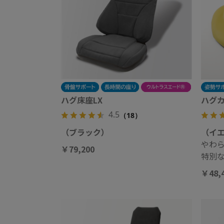
ハグ床座LX
ハグ
4.5
（18）
（ブラック）
（イ
やわ
￥79,200
特別
￥48,