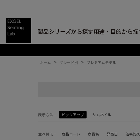
製品シリーズから探す
用途・目的から探
>
>
ホーム
グレード別
プレミアムモデル
表示方法：
ピックアップ
サムネイル
並べ替え：
商品コード
商品名
発売日
価格(安