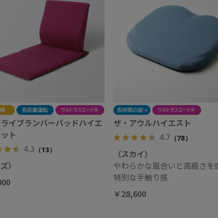
ドライブランバーパッドハイエ
ザ・アウルハイエスト
セット
4.7
（78）
4.3
（13）
（スカイ）
ーズ）
やわらかな風合いと高級さを
特別な手触り感
000
￥28,600