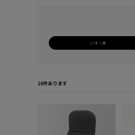
いす・床
16
件あります