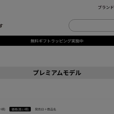
ブランド
す
無料ギフトラッピング実施中
プレミアムモデル
い順)
価格(高い順)
発売日＋商品名