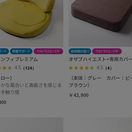
カンフィプレミアム
オザブハイエスト+専用カバ
4.5
4.5
（124）
（4）
エロー）
（本体：グレー カバー：ビ
らかな風合いと高級さを感じる
ブラウン）
な手触り感
￥42,900
400