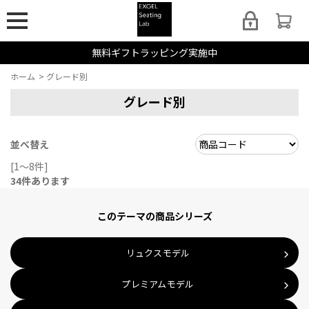
無料ギフトラッピング実施中
ホーム
>
グレード別
グレード別
並べ替え
[1～8件]
34
件あります
このテーマの商品シリーズ
リュクスモデル
プレミアムモデル