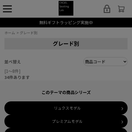
無料ギフトラッピング実施中
ホーム
>
グレード別
グレード別
並べ替え
[1～8件]
34
件あります
このテーマの商品シリーズ
リュクスモデル
プレミアムモデル