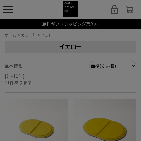
無料ギフトラッピング実施中
ホーム
>
カラー別
>
イエロー
イエロー
並べ替え
[1～11件]
11
件あります