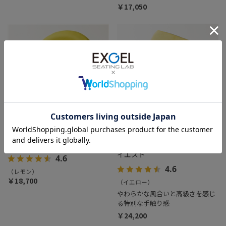
￥17,050
床プニフィット
ザ・アウルバッククッションハ
イエスト
4.6
4.6
（レモン）
￥18,700
（イエロー）
やわらかな風合いと高級さを感じ
る特別な手触り感
￥24,200