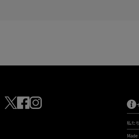
私た
Made