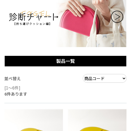
製品一覧
並べ替え
[1～6件]
6
件あります