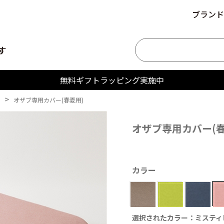
ブランド
す
無料ギフトラッピング実施中
>
オザブ専用カバー(春夏用)
オザブ専用カバー(春
カラー
選択されたカラー：ミスティ