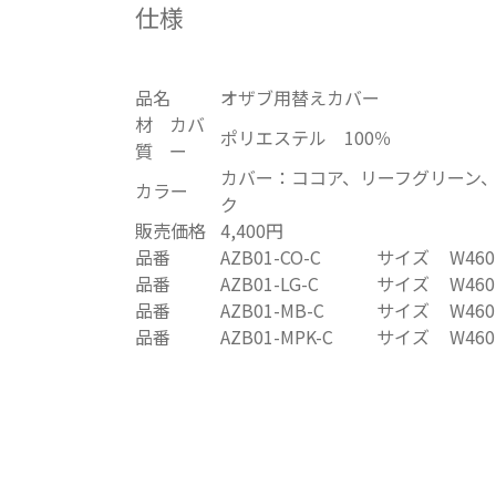
仕様
品名
オザブ用替えカバー
材
カバ
ポリエステル 100％
質
ー
カバー：ココア、リーフグリーン
カラー
ク
販売価格
4,400円
品番
AZB01-CO-C
サイズ
W46
品番
AZB01-LG-C
サイズ
W46
品番
AZB01-MB-C
サイズ
W46
品番
AZB01-MPK-C
サイズ
W46