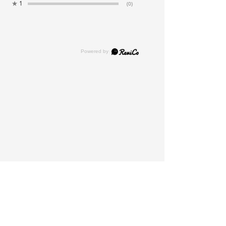
★
1
(0)