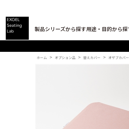
製品シリーズから探す
用途・目的から探
>
>
>
ホーム
オプション品
替えカバー
オザブカバー