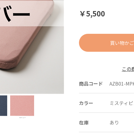
￥5,500
買い物かご
この
商品コード
AZB01-MP
カラー
ミスティピ
在庫
あり