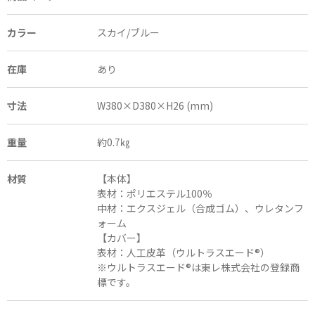
カラー
スカイ/ブルー
在庫
あり
寸法
W380×D380×H26 (mm)
重量
約0.7㎏
材質
【本体】
表材：ポリエステル100％
中材：エクスジェル（合成ゴム）、ウレタンフ
ォーム
【カバー】
表材：人工皮革（ウルトラスエード®）
※ウルトラスエード®は東レ株式会社の登録商
標です。