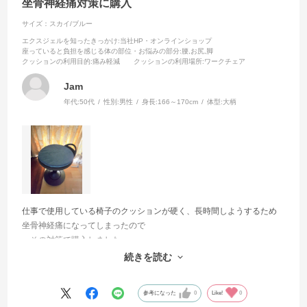
坐骨神経痛対策に購入
サイズ：スカイ/ブルー
エクスジェルを知ったきっかけ
:当社HP・オンラインショップ
座っていると負担を感じる体の部位・お悩みの部分
:腰,お尻,脚
クッションの利用目的
:痛み軽減
クッションの利用場所
:ワークチェア
Jam
年代:
50代
性別:
男性
身長:
166～170cm
体型:
大柄
仕事で使用している椅子のクッションが硬く、長時間しようするため
坐骨神経痛になってしまったので
、その対策で購入しました。
お尻の痛みが軽減し、まえよりも長時間すわれるようになりました。
続きを読む
座面にぴったりの丸い形状で満足してます
参考になった
0
Like!
0