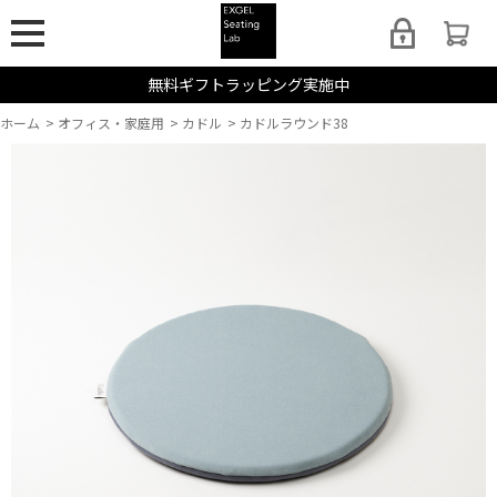
無料ギフトラッピング実施中
ホーム
>
オフィス・家庭用
>
カドル
>
カドルラウンド38