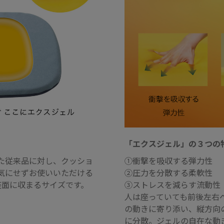
「エクスジェル」の３つの
た従来品に対し、クッショ
①衝撃を吸収する弾力性
気にせずお使いいただける
②圧力を分散する柔軟性
座面に収まるサイズです。
③ストレスを減らす流動性
人は座っていても前後左右
の動きに寄り添い、縦方向
に分散。ジェルの自在な動