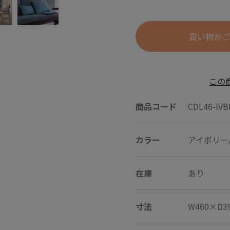
買い物かご
この
商品コード
CDL46-IVB
カラー
アイボリー
在庫
あり
寸法
W460×D3