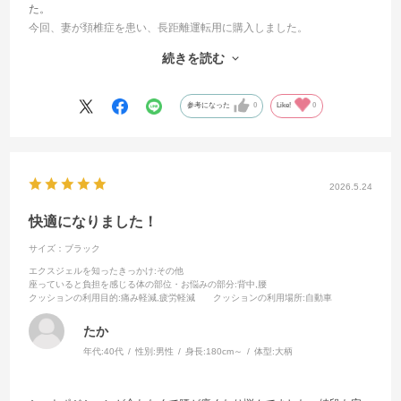
た。
今回、妻が頚椎症を患い、長距離運転用に購入しました。
当初、ロングパッドの方が合うのではと思ってましたが実際レンタル
続きを読む
を利用してみたところ、痩せ型の妻にはハグドライブサポートパッド
の方がしっかりとしたホールド感を感じたようでした。
背中や腰の不安定性もなくなり、運転が楽になったようです。
参考になった
0
Like!
0
遠出もできそうと喜んでおりました。
2026.5.24
快適になりました！
サイズ：ブラック
エクスジェルを知ったきっかけ
:その他
座っていると負担を感じる体の部位・お悩みの部分
:背中,腰
クッションの利用目的
:痛み軽減,疲労軽減
クッションの利用場所
:自動車
たか
年代:
40代
性別:
男性
身長:
180cm～
体型:
大柄