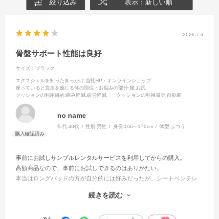
絞り込み
表示：新しい順
2026.7.6
骨盤サポート性能は良好
サイズ：ブラック
エクスジェルを知ったきっかけ
:当社HP・オンラインショップ
座っていると負担を感じる体の部位・お悩みの部分
:腰,お尻
クッションの利用目的
:痛み軽減,疲労軽減
クッションの利用場所
:自動車
no name
年代:
40代
性別:
男性
身長:
166～170cm
体型:
ふつう
事前にお試しサンプルレンタルサービスを利用してからの購入。
高額商品なので、事前にお試しできるのはありがたい。
本当はロングパッドの方が自分的には好みだったが、シートベンチレ
ーションなどの機能を活かせなくなることを懸念してこちらを選択。
続きを読む
即座に気持ち良さが得られるようなものではなく、気づいたら腰が辛
くないと実感するかどうかという派手さはないが堅実な製品。