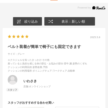
絞り込み
表示：新しい順
2025.5.8
ベルト装着が簡単で椅子にも固定できます
サイズ：グレー
エクスジェルを知ったきっかけ
:その他
座っていると負担を感じる体の部位・お悩みの部分
:背中,腰,姿勢のくずれ
クッションの利用目的
:姿勢改善,予防
クッションの利用場所
:ダイニングチェア,ワークチェア,自動車
いわさき
店舗:オンラインショップ
スタッフがおすすめする合わせ買い