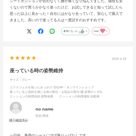
シートポジションが合わなくて腰が痛くなり悩んでました。値段も安
くないので買うかかなり迷ったけど、お試しできると知って試したら
思った以上に良かった！自分にはかなり合っていて、安心して購入で
きました。高いので迷ってる人は一度試すのおすすめです。
参考になった
0
Like!
0
2026.4.29
座っている時の姿勢維持
サイズ：グレー
エクスジェルを知ったきっかけ
:当社HP・オンラインショップ
座っていると負担を感じる体の部位・お悩みの部分
:腰,姿勢のくずれ
クッションの利用目的
:姿勢改善
クッションの利用場所
:自動車
no name
性別:
男性
一日中、車両のシートにほぼ座りっぱなしです。