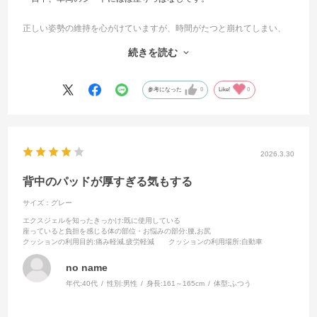
正しい姿勢の維持を心がけていますが、時間がたつと崩れてしまい、
最近おそらく姿勢の悪さからくる軽いギックリ腰をやってしまいまし
続きを読む
た。
こちらの商品を使用してみたところ、まだ使用期間は短いですがかな
参考になった
0
Like!
0
り楽に姿勢を維持できます。
腰も楽になり、手放せないパッドになりそうです。
2026.3.30
背中のパッドが厚すぎる気もする
サイズ：グレー
エクスジェルを知ったきっかけ
:既に使用している
座っていると負担を感じる体の部位・お悩みの部分
:腰,お尻
クッションの利用目的
:痛み軽減,疲労軽減
クッションの利用場所
:自動車
no name
年代:
40代
性別:
男性
身長:
161～165cm
体型:
ふつう