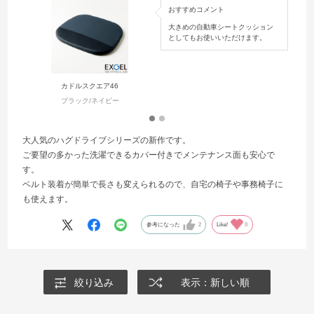
おすすめコメント
大きめの自動車シートクッション
としてもお使いいただけます。
カドルスクエア46
ハグ
ブラック/ネイビー
大人気のハグドライブシリーズの新作です。
ご要望の多かった洗濯できるカバー付きでメンテナンス面も安心で
す。
ベルト装着が簡単で長さも変えられるので、自宅の椅子や事務椅子に
も使えます。
参考になった
2
Like!
0
絞り込み
表示：新しい順