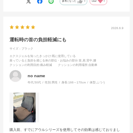
元々シートが合わずに腰痛に悩んでからでないと効果は実感しにくい
参考になった
0
Like!
0
かもしれない。
設置するとシート着座位置やペダルとの間隔が変わるため、クッショ
ン設置時専用のシートメモリーを設定しておくと便利。
サンプルでシートパッドワイド46と組み合わせて使用した方が腰が楽
2026.6.9
になり、かつお尻の痛みも軽減されたので併用を推奨したいが、そう
するといかんせん値段が…
運転時の首の負担軽減にも
シートパッドとのセット商品はもうちょっと大胆にセット割引してく
サイズ：ブラック
れたらなぁという要望はある。
エクスジェルを知ったきっかけ
:既に使用している
座っていると負担を感じる体の部位・お悩みの部分
:首,肩,背中,腰
クッションの利用目的
:痛み軽減
クッションの利用場所
:自動車
no name
年代:
50代
性別:
男性
身長:
166～170cm
体型:
ふつう
購入前、すでにアウルシリーズを使用してその効果は感じておりまし