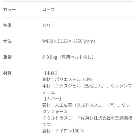
カラー
ローズ
在庫
あり
寸法
W430×D135×H350 (mm)
重量
約0.9kg（専用ベルト含む）
材質
【本体】
表材：ポリエステル100％
中材：エクスジェル（合成ゴム）、ウレタンフ
ォーム
【カバー】
表材：人工皮革（ウルトラスエード®）、ウレ
タンフォーム
※ウルトラスエードは東レ株式会社の登録商標
です。
裏材：ナイロン100％