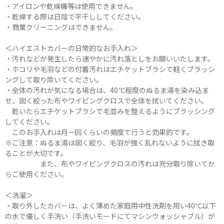
・アイロンや乾燥機等は使用できません。
・乾燥する際は日陰で平干ししてください。
・商業クリーニングはできません。
＜ハイエストカバーの日常的なお手入れ＞
・汚れなどが発生したら速やかに汚れ落としをお願いいたします。
・ホコリや毛羽などの付着汚れはエチケットブラシで軽くブラッシ
ングして取り除いてください。
・全体の汚れが気になる場合は、40℃程度のぬるま湯を染み込ま
せ、固く絞った布やワイピングクロスで全体を拭いてください。
乾いたらエチケットブラシで毛並みを整えるようにブラッシング
してください。
このお手入れは月一回くらいの頻度で行うと効果的です。
※ご注意：ぬるま湯は固く絞り、毛羽が強く乱れないように拭き取
ることが大切です。
また、布やワイピングクロスの汚れは充分取り除いてか
らご使用ください。
＜洗濯＞
・取り外したカバーは、よく薄めた家庭用中性洗剤を用い40℃以下
の水で優しく手洗い（手洗いモードにてマシンウォッシャブル）が