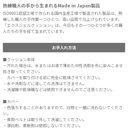
熟練職人の手から生まれるMade in Japan製品
ISO9001認証工場で作られる国内生産工場で製造された製品は、熟
練した職人の手作業一つひとつ、高い品質で仕上げられています。
「エクスジェルクッション」は、今日もその一つひとつが多くの職
人たちの手を経て生まれています。
お手入れ方法
■クッション本体
・汚れた場合は、水またはお湯で薄めた中性洗剤を布に染みこませ
拭き取ってください。
カバーを取り付ける前に完全に乾燥させてください。
・水や洗剤などに浸しての洗浄はできません。
・洗濯機や乾燥機などは使用できませんのでご注意ください。
■カバー
・色落ちすることがありますので、白物と一緒に洗わないでくださ
い。
・専用ベルトは取り外して洗濯してください。
・漂白剤、柔軟剤は使用しないでください。