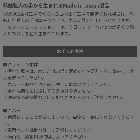
熟練職人の手から生まれるMade in Japan製品
ISO9001認証工場で作られる国内生産工場で製造された製品は、熟
練した職人の手作業一つひとつ、高い品質で仕上げられています。
「エクスジェルクッション」は、今日もその一つひとつが多くの職
人たちの手を経て生まれています。
お手入れ方法
■クッション本体
・汚れた場合は、水またはお湯で薄めた中性洗剤を布に染みこませ
拭き取ってください。
カバーを取り付ける前に完全に乾燥させてください。
・水や洗剤などに浸しての洗浄はできません。
・洗濯機や乾燥機などは使用できませんのでご注意ください。
■カバー
・色落ちすることがありますので、白物と一緒に洗わないでくださ
い。
・専用ベルトは取り外して洗濯してください。
・漂白剤、柔軟剤は使用しないでください。