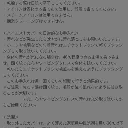
・乾燥する際は日陰で平干ししてください。
・アイロンは表材のみ当て布を使用し、低温で当ててください。
・スチームアイロンは使用できません。
・商業クリーニングはできません。
＜ハイエストカバーの日常的なお手入れ＞
・汚れなどが発生したら速やかに汚れ落としをお願いいたします。
・ホコリや毛羽などの付着汚れはエチケットブラシで軽くブラッシ
ングして取り除いてください。
・全体の汚れが気になる場合は、40℃程度のぬるま湯を染み込ま
せ、固く絞った布やワイピングクロスで全体を拭いてください。
乾いたらエチケットブラシで毛並みを整えるようにブラッシング
してください。
このお手入れは月一回くらいの頻度で行うと効果的です。
※ご注意：ぬるま湯は固く絞り、毛羽が強く乱れないように拭き取
ることが大切です。
また、布やワイピングクロスの汚れは充分取り除いてか
らご使用ください。
＜洗濯＞
・取り外したカバーは、よく薄めた家庭用中性洗剤を用い30℃以下