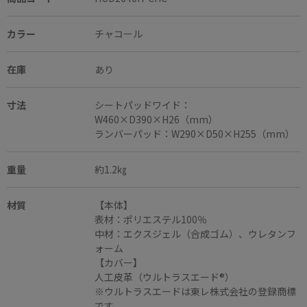
カラー
チャコール
在庫
あり
寸法
シートパッドワイド：
W460×D390×H26（mm）
ランバーパッド：W290×D50×H255（mm）
重量
約1.2㎏
材質
【本体】
表材：ポリエステル100％
中材：エクスジェル（合成ゴム）、ウレタンフ
ォーム
【カバー】
人工皮革（ウルトラスエード®）
※ウルトラスエードは東レ株式会社の登録商標
です。