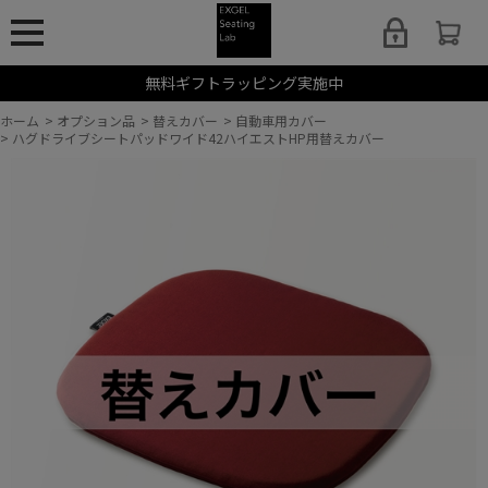
無料ギフトラッピング実施中
ホーム
>
オプション品
>
替えカバー
>
自動車用カバー
>
ハグドライブシートパッドワイド42ハイエストHP用替えカバー