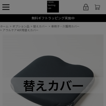
無料ギフトラッピング実施中
ホーム
>
オプション品
>
替えカバー
>
車椅子・介護用カバー
>
アウルケア40F用替えカバー