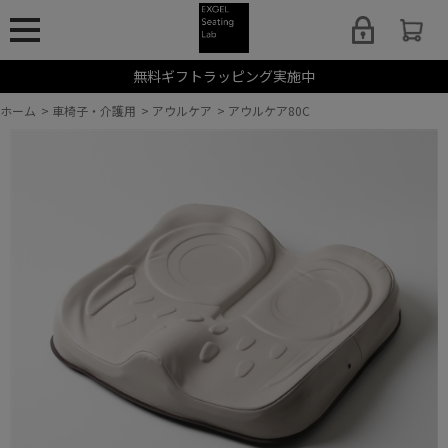
無料ギフトラッピング実施中
ホーム
>
車椅子・介護用
>
アウルケア
>
アウルケア80C