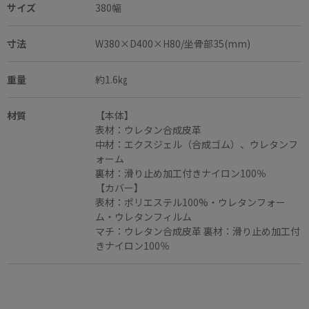
サイズ
380幅
寸法
W380×D400×H80/坐骨部35(mm)
重量
約1.6㎏
材質
【本体】
表材：ウレタン合成皮革
中材：エクスジェル（合成ゴム）、ウレタンフ
ォーム
裏材：滑り止め加工付きナイロン100％
【カバー】
表材：ポリエステル100%・ウレタンフォー
ム・ウレタンフィルム
マチ：ウレタン合成皮革 裏材：滑り止め加工付
きナイロン100％