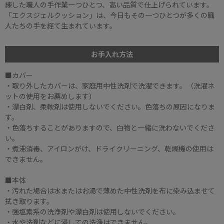
練した職人の手作業一つひとつ、高い品質で仕上げられています。
「エクスジェルクッション」は、今日もその一つひとつが多くの職
人たちの手を経て生まれています。
お手入れ方法
■カバー
・取り外したカバーは、家庭用中性洗剤で洗濯できます。（洗濯ネ
ットの使用をお薦めします）
・漂白剤、柔軟剤は使用しないでください。色落ちの原因になりま
す。
・色落ちすることがありますので、白物と一緒に洗わないでくださ
い。
・煮沸消毒、アイロンがけ、ドライクリーニング、乾燥機の使用は
できません。
■本体
・汚れた場合は水またはお湯で薄めた中性洗剤を布に染み込ませて
拭き取ります。
・強塩素系の洗浄剤や漂白剤は使用しないでください。
・水や洗剤などに浸しての洗浄はできません。