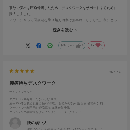
事故で腰椎を圧迫骨折したため、デスクワークをサポートするために
購入しました。
アウルに座って回復期を乗り越え治療は無事終了しました。私にとっ
ては高い買い物でしたが、事故がきっかけで思い切って購入して、回
続きを読む
復後の今ももう手放せないアイテムとなりました。
驚いたのは、お尻がツルツルになったことです
（笑）
参考になった
0
Like!
0
2026.7.4
腰痛持ちデスクワーク
サイズ：ブラック
エクスジェルを知ったきっかけ
:店頭
座っていると負担を感じる体の部位・お悩みの部分
:腰,お尻,姿勢のくずれ
クッションの利用目的
:疲労軽減,姿勢改善,予防
クッションの利用場所
:ダイニングチェア,ワークチェア
腰の弱い人
年代:
30代
性別:
男性
身長:
171～175cm
体型:
ふつう