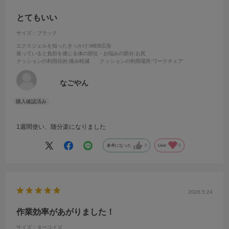
とてもいい
サイズ：ブラック
エクスジェルを知ったきっかけ
:WEB広告
座っていると負担を感じる体の部位・お悩みの部分
:お尻
クッションの利用目的
:痛み軽減
クッションの利用場所
:ワークチェア
なごやん
1週間使い、随分楽になりました
参考になった
0
Like!
0
2026.5.24
作業効率があがりました！
サイズ：ターコイズ