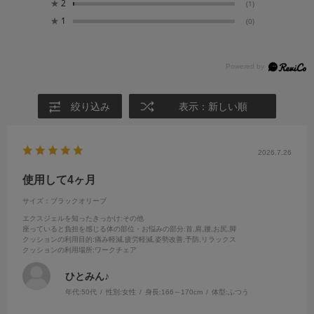
★
2
(1)
★
1
(0)
絞り込み
表示：新しい順
2026.7.26
使用して4ヶ月
サイズ：ブラックオリーブ
エクスジェルを知ったきっかけ
:その他
座っていると負担を感じる体の部位・お悩みの部分
:首,肩,腰,お尻,脚
クッションの利用目的
:痛み軽減,疲労軽減,姿勢改善,予防,リラックス
クッションの利用場所
:ワークチェア
ひとみん♪
年代:
50代
性別:
女性
身長:
166～170cm
体型:
ふつう