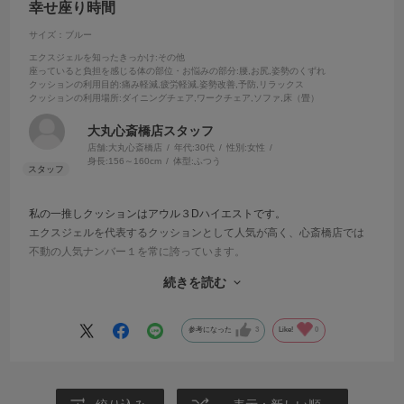
幸せ座り時間
サイズ：ブルー
エクスジェルを知ったきっかけ
:その他
座っていると負担を感じる体の部位・お悩みの部分
:腰,お尻,姿勢のくずれ
クッションの利用目的
:痛み軽減,疲労軽減,姿勢改善,予防,リラックス
クッションの利用場所
:ダイニングチェア,ワークチェア,ソファ,床（畳）
大丸心斎橋店スタッフ
店舗:大丸心斎橋店
年代:
30代
性別:
女性
身長:
156～160cm
体型:
ふつう
私の一推しクッションはアウル３Dハイエストです。
エクスジェルを代表するクッションとして人気が高く、心斎橋店では
不動の人気ナンバー１を常に誇っています。
続きを読む
まさにオールラウンダーなクッションで、
オフィスチェアでの仕事や作業時の姿勢サポート、
ソファやリクライニングチェアでのリラックスタイムの心地良さ、
参考になった
3
Like!
0
床座りクッションとして、祈りや瞑想などの無意識での座りの安定
感…。
汎用性が高く、様々な座るシーンで効果的に働きかけてくれるので
す。