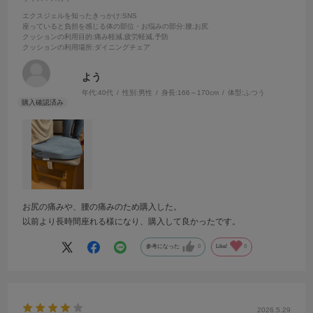
エクスジェルを知ったきっかけ
:SNS
座っていると負担を感じる体の部位・お悩みの部分
:腰,お尻
クッションの利用目的
:痛み軽減,疲労軽減,予防
クッションの利用場所
:ダイニングチェア
よう
年代:
40代
性別:
男性
身長:
166～170cm
体型:
ふつう
お尻の痛みや、腰の痛みのため購入した。
以前より長時間座れる様になり、購入して良かったです。
参考になった
0
Like!
0
2026.5.29