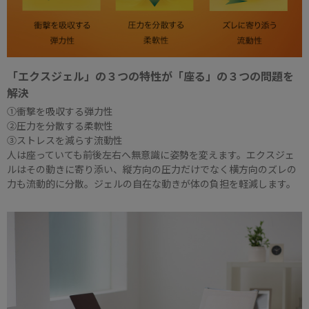
「エクスジェル」の３つの特性が「座る」の３つの問題を
解決
①衝撃を吸収する弾力性
②圧力を分散する柔軟性
③ストレスを減らす流動性
人は座っていても前後左右へ無意識に姿勢を変えます。エクスジェ
ルはその動きに寄り添い、縦方向の圧力だけでなく横方向のズレの
力も流動的に分散。ジェルの自在な動きが体の負担を軽減します。