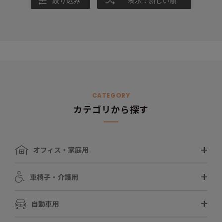
絞り込み
表示：新しい順
私自身は使い続けることで、正しい座り姿勢を学び整えることが出来
ると感じています。
実際にお客様からも
「足を組まなくなった」
「真っ直ぐ座れる感覚がわかってきた」
「使ってよかった、あるとないで全然違う！」
という嬉しいお声を頂きます。
CATEGORY
カテゴリから探す
お尻に寄り添い、座り時間をそっと支えてくれるふくろうフェイス。
座った人に福が来ますように…という私たちからの願いも込められて
います。
オフィス・家庭用
是非、一度この心地良さを感じてみてください。
あなたのお尻を優しく包み込んでくれるはずです！
車椅子・介護用
自動車用