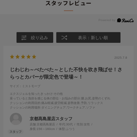
スタッフレビュー
絞り込み
表示：新しい順
2025.7.8
じわじわ～べたべた～とした不快を吹き飛ばせ！さ
らっとカバーが限定色で登場～！
サイズ：ミストモーブ
エクスジェルを知ったきっかけ
:その他
座っていると負担を感じる体の部位・お悩みの部分
:腰,お尻,姿勢のくずれ
クッションの利用目的
:痛み軽減,疲労軽減,姿勢改善,予防,リラックス
クッションの利用場所
:ダイニングチェア,ワークチェア,ソファ
京都髙島屋店スタッフ
店舗:京都高島屋店
年代:
30代
性別:
女性
身長:
156～160cm
体型:
ふつう