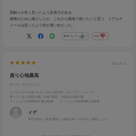
肌触りが良く思ったより反発力がある。
腰痛のために購入したが、これから職場で使いたいと思う。リアルテ
ィールは思ったより色が濃いめだった。
参考になった
1
Like!
0
2025.5.21
座り心地最高
サイズ：サクラピンク
エクスジェルを知ったきっかけ
:当社HP・オンラインショップ
座っていると負担を感じる体の部位・お悩みの部分
:腰
クッションの利用目的
:痛み軽減
クッションの利用場所
:自動車
イデ
年代:
30代
性別:
男性
身長:
166～170cm
体型:
ふつう