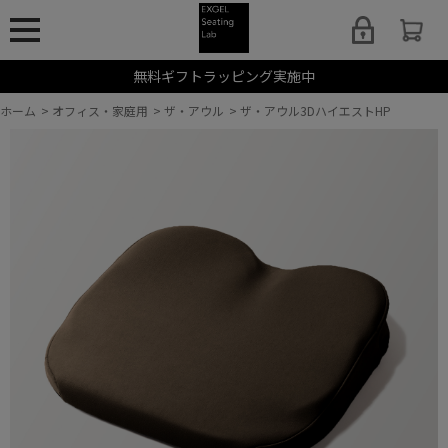
無料ギフトラッピング実施中
ホーム
>
オフィス・家庭用
>
ザ・アウル
>
ザ・アウル3DハイエストHP