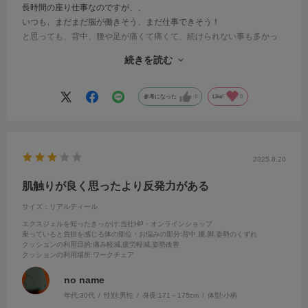
長時間の座り仕事なのですが、、
いつも、まだまだ脳が働きそう、まだ仕事できそう！
と思っても、背中、腰や足が痛くて痛くて、続けられない事も多かっ
たのですが、
続きを読む
こちらを使用してから、痛みが緩和されて、
もっと仕事を続ける事ができるようになっています。
むくみも少なくてありがたいです。
参考になった
0
Like!
0
2025.8.20
肌触りが良く思ったより反発力がある
サイズ：リアルティール
エクスジェルを知ったきっかけ
:当社HP・オンラインショップ
座っていると負担を感じる体の部位・お悩みの部分
:背中,腰,脚,姿勢のくずれ
クッションの利用目的
:痛み軽減,疲労軽減,姿勢改善
クッションの利用場所
:ワークチェア
no name
年代:
30代
性別:
男性
身長:
171～175cm
体型:
小柄