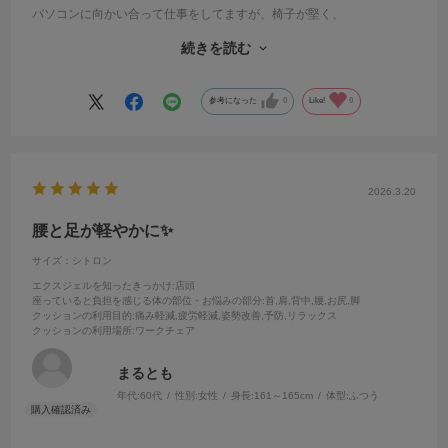
パソコンに向かい合って仕事をしてますが、椅子が堅く、
腰とお尻が直ぐ痛くなり、仕事終わりには立つのも辛い状況でした。
続きを読む
値段が高く、今まで手が出せませんでしたが、安いのを何個も試すよ
り、
思い切ってEXGELを買ってみました。
参考になった
0
Like!
0
１週間使った感想は、今までのクッションとは全然違って、
長く座ってても疲れが来ません。
ただ、これに慣れた時が怖いですが、今は買って良かったと思いま
す。
2026.3.20
腰と足が軽やかに✨
サイズ：シトロン
エクスジェルを知ったきっかけ
:店頭
座っていると負担を感じる体の部位・お悩みの部分
:首,肩,背中,腰,お尻,脚
クッションの利用目的
:痛み軽減,疲労軽減,姿勢改善,予防,リラックス
クッションの利用場所
:ワークチェア
まるとも
年代:
60代
性別:
女性
身長:
161～165cm
体型:
ふつう