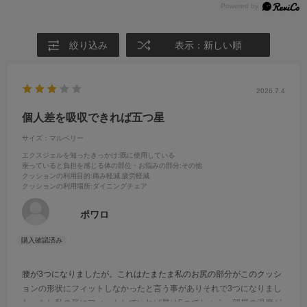
絞り込み
表示：新しい順
2026.7.4
個人差を吸収できれば五つ星
サイズ：マルベリー
エクスジェルを知ったきっかけ
:既に使用している
座っていると負担を感じる体の部位・お悩みの部分
:その他
クッションの利用目的
:痛み軽減,疲労軽減
クッションの利用場所
:ダイニングチェア
ポワロ
腰が3つになりましたが。これはたまたま私のお尻の部分がこのクッシ
ョンの形状にフィットしなかったと言う事がありそれで3つになりまし
た。もし私の形にフィットしていれば星は5つでしょう。部屋の温度が