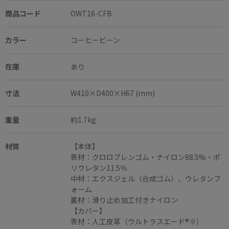
商品コード
OWT16-CFB
カラー
コーヒービーン
在庫
あり
寸法
W410×D400×H67 (mm)
重量
約1.7kg
材質
【本体】
表材：クロロブレンゴム・ナイロン88.5%・ポ
リウレタン11.5％
中材：エクスジェル（合成ゴム）、ウレタンフ
ォーム
裏材：滑り止め加工付きナイロン
【カバー】
表材：人工皮革（ウルトラスエード®※）