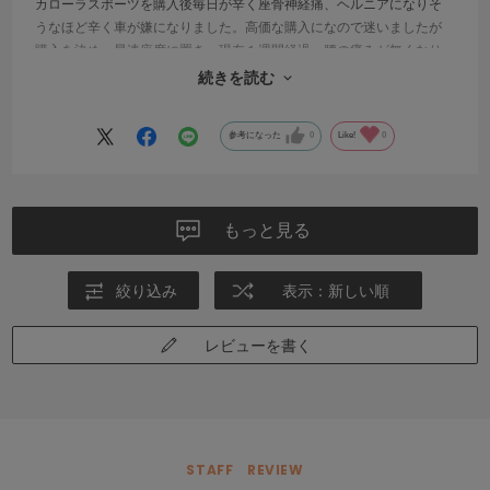
カローラスポーツを購入後毎日が辛く座骨神経痛、ヘルニアになりそ
うなほど辛く車が嫌になりました。高価な購入になので迷いましたが
購入を決め、早速座席に置き、現在１週間経過。腰の痛みが無くなり
気持ち良いです。
続きを読む
今では、ずーっと愛用していきたいパートナーです
参考になった
0
Like!
0
もっと見る
絞り込み
表示：新しい順
レビューを書く
STAFF REVIEW