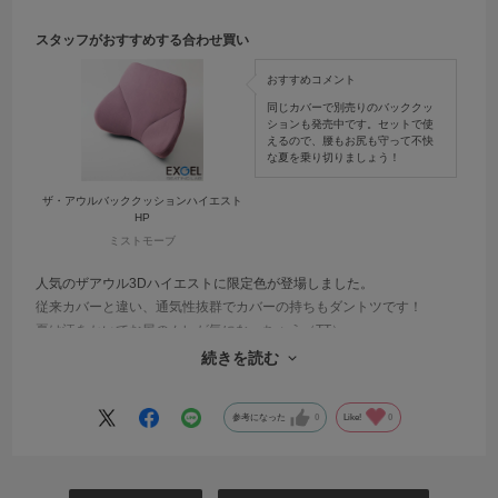
スタッフがおすすめする合わせ買い
おすすめコメント
同じカバーで別売りのバッククッ
ションも発売中です。セットで使
えるので、腰もお尻も守って不快
な夏を乗り切りましょう！
ザ・アウルバッククッションハイエスト
HP
ミストモーブ
人気のザアウル3Dハイエストに限定色が登場しました。
従来カバーと違い、通気性抜群でカバーの持ちもダントツです！
夏は汗をかいてお尻のムレが気になっちゃう（TT）
そんな時も乾くのが早いからガンガン洗えて涼しく快適に座れちゃい
続きを読む
ます！！
参考になった
0
Like!
0