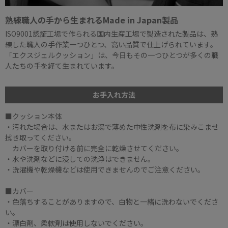
熟練職人の手から生まれるMade in Japan製品
ISO9001認証工場で作られる国内生産工場で製造された製品は、熟
練した職人の手作業一つひとつ、高い品質で仕上げられています。
「エクスジェルクッション」は、今日もその一つひとつが多くの職
人たちの手を経て生まれています。
お手入れ方法
■クッション本体
・汚れた場合は、水またはお湯で薄めた中性洗剤を布に染みこませ
拭き取ってください。
カバーを取り付ける前に完全に乾燥させてください。
・水や洗剤などに浸しての洗浄はできません。
・洗濯機や乾燥機などは使用できませんのでご注意ください。
■カバー
・色落ちすることがありますので、白物と一緒に洗わないでくださ
い。
・漂白剤、柔軟剤は使用しないでください。