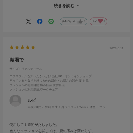
低くても硬くならずに快適です。耐久性もあると思います。別のモデ
続きを読む
ルで実証済みです。
参考になった
1
Like!
0
2026.6.11
職場で
サイズ：リアルティール
エクスジェルを知ったきっかけ
:当社HP・オンラインショップ
座っていると負担を感じる体の部位・お悩みの部分
:腰,お尻
クッションの利用目的
:痛み軽減,疲労軽減
クッションの利用場所
:ワークチェア
ルビ
年代:
60代
性別:
男性
身長:
171～175cm
体型:
ふつう
使用して１週間がたちました。
色んなクッションを試しては、腰の痛みは変わらず。