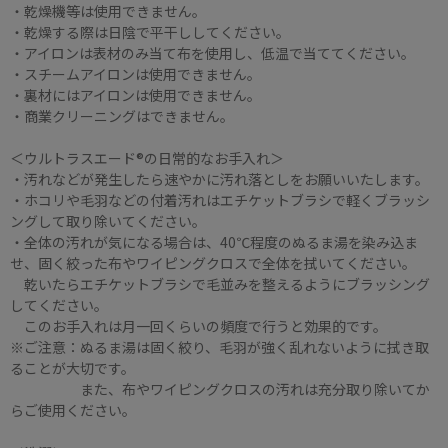
・乾燥機等は使用できません。
・乾燥する際は日陰で平干ししてください。
・アイロンは表材のみ当て布を使用し、低温で当ててください。
・スチームアイロンは使用できません。
・裏材にはアイロンは使用できません。
・商業クリーニングはできません。
＜ウルトラスエード®の日常的なお手入れ＞
・汚れなどが発生したら速やかに汚れ落としをお願いいたします。
・ホコリや毛羽などの付着汚れはエチケットブラシで軽くブラッシ
ングして取り除いてください。
・全体の汚れが気になる場合は、40℃程度のぬるま湯を染み込ま
せ、固く絞った布やワイピングクロスで全体を拭いてください。
乾いたらエチケットブラシで毛並みを整えるようにブラッシング
してください。
このお手入れは月一回くらいの頻度で行うと効果的です。
※ご注意：ぬるま湯は固く絞り、毛羽が強く乱れないように拭き取
ることが大切です。
また、布やワイピングクロスの汚れは充分取り除いてか
らご使用ください。