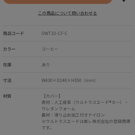
この商品について問い合わせる
商品コード
OWT32-CF-C
カラー
コーヒー
在庫
あり
寸法
W430×D140×H350（ｍｍ）
材質
【カバー】
表材：人工皮革（ウルトラスエード®ヌー）・
ウレタンフォーム
裏材：滑り止め加工付きナイロン
※ウルトラスエードは東レ株式会社の登録商標
です。