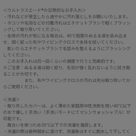
＜ウルトラスエード®の日常的なお手入れ＞
・汚れなどが発生したら速やかに汚れ落としをお願いいたします。
・ホコリや毛羽などの付着汚れはエチケットブラシで軽くブラッシ
ングして取り除いてください。
・全体の汚れが気になる場合は、40℃程度のぬるま湯を染み込ま
せ、固く絞った布やワイピングクロスで全体を拭いてください。
乾いたらエチケットブラシで毛並みを整えるようにブラッシング
してください。
このお手入れは月一回くらいの頻度で行うと効果的です。
※ご注意：ぬるま湯は固く絞り、毛羽が強く乱れないように拭き取
ることが大切です。
また、布やワイピングクロスの汚れは充分取り除いてか
らご使用ください。
＜洗濯＞
・取り外したカバーは、よく薄めた家庭用中性洗剤を用い40℃以下
の水で優しく手洗い（手洗いモードにてマシンウォッシャブル）が
可能です。
風合いを保つため30℃以下での洗濯を推奨します。
・洗濯の際は長時間水に浸けず、洗濯後はすぐに脱水して干してく