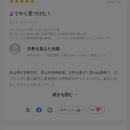
2026.7.23
ようやく見つけた！
サイズ：シェトランド
エクスジェルを知ったきっかけ
:その他
座っていると負担を感じる体の部位・お悩みの部分
:腰,お尻
クッションの利用目的
:痛み軽減
クッションの利用場所
:ダイニングチェア
古希を迎えた夫婦
年代:
70代～
性別:
男性
身長:
166～170cm
体型:
ふつう
私は脊柱管狭窄症、妻は坐骨神経痛、古希を過ぎて思わぬ腰痛で、ダ
イニングに座る椅子に座布団やら空気圧のクッションやら、あれこれ
試してみたもののダメでした。
たまたまクッションのカタログで加地さんのアウル3Dに出会いまし
続きを読む
た。しかも連絡するとサンプルを貸す制度があると。一週間お借りし
て、これは最高と思い、購入しました。今現在も、妻と、良かった
ね、喜んでいます。ありがとうございます！
参考になった
0
Like!
0