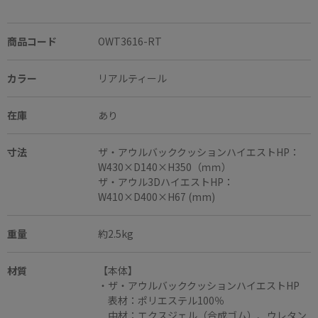
商品コード
OWT3616-RT
カラー
リアルティール
在庫
あり
寸法
ザ・アウルバッククッションハイエストHP：
W430×D140×H350（ｍｍ）
ザ・アウル3DハイエストHP：
W410×D400×H67 (mm)
重量
約2.5kg
材質
【本体】
・ザ・アウルバッククッションハイエストHP
表材：ポリエステル100％
中材：エクスジェル（合成ゴム）、ウレタン