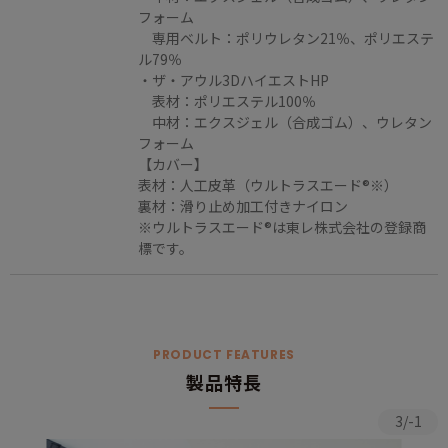
フォーム
専用ベルト：ポリウレタン21％、ポリエステ
ル79％
・ザ・アウル3DハイエストHP
表材：ポリエステル100％
中材：エクスジェル（合成ゴム）、ウレタン
フォーム
【カバー】
表材：人工皮革（ウルトラスエード®※）
裏材：滑り止め加工付きナイロン
※ウルトラスエード®は東レ株式会社の登録商
標です。
PRODUCT FEATURES
製品特長
3/-1