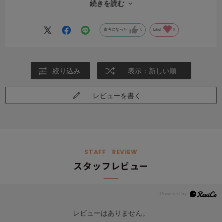
続きを読む
コーヒービーンの色や質感も期待通りです。
残念ながら、椅子の背もたれに微妙に角度があったためバッククッシ
ョンがフィットせず差し込めるものを探しています
参考になった
0
Like!
0
商品自体は上質で満足です♪
絞り込み
表示：新しい順
レビューを書く
STAFF REVIEW
スタッフレビュー
レビューはありません。