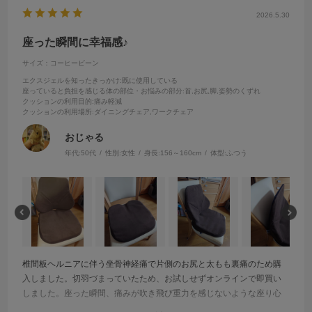
2026.5.30
座った瞬間に幸福感♪
サイズ：コーヒービーン
エクスジェルを知ったきっかけ
:既に使用している
座っていると負担を感じる体の部位・お悩みの部分
:首,お尻,脚,姿勢のくずれ
クッションの利用目的
:痛み軽減
クッションの利用場所
:ダイニングチェア,ワークチェア
おじゃる
年代:
50代
性別:
女性
身長:
156～160cm
体型:
ふつう
椎間板ヘルニアに伴う坐骨神経痛で片側のお尻と太もも裏痛のため購
入しました。切羽づまっていたため、お試しせずオンラインで即買い
しました。座った瞬間、痛みが吹き飛び重力を感じないような座り心
地でした！