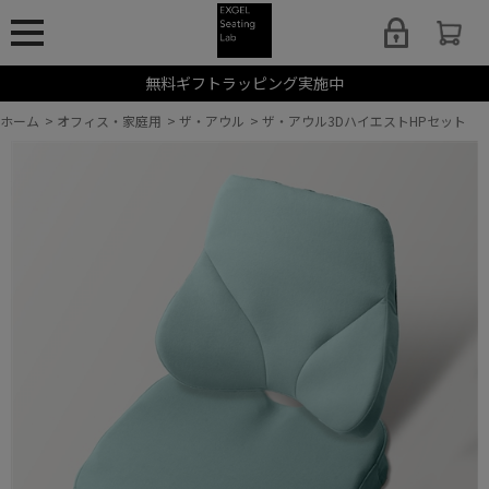
無料ギフトラッピング実施中
ホーム
>
オフィス・家庭用
>
ザ・アウル
>
ザ・アウル3DハイエストHPセット