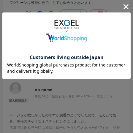
フグリーンは可愛い色で、とても似合うと思います。
参考になった
0
Like!
0
2025.3.8
床プニ専用カバー（ミスティピンク）
サイズ：ミスティピンク
エクスジェルを知ったきっかけ
:検索サイト
座っていると負担を感じる体の部位・お悩みの部分
:首,背中,脚
クッションの利用目的
:痛み軽減
クッションの利用場所
:床（畳）
no name
年代:
50代
性別:
女性
身長:
161～165cm
体型:
ふつう
ベージュが欲しかったのですが廃番のようでしたので、モカとで悩
み、主張の薄そうなミスティピンクにしました。
店舗で現物を見た時は和室に似合いそうな色と思ったのですが、意外