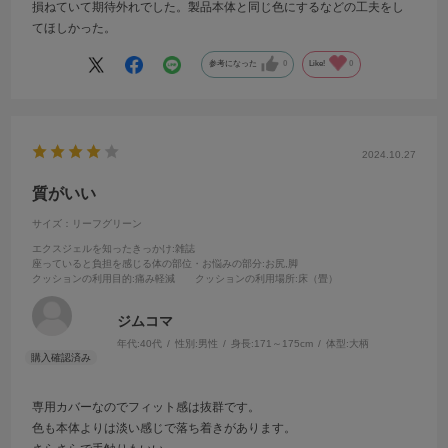
損ねていて期待外れでした。製品本体と同じ色にするなどの工夫をし
てほしかった。
参考になった
0
Like!
0
2024.10.27
質がいい
サイズ：リーフグリーン
エクスジェルを知ったきっかけ
:雑誌
座っていると負担を感じる体の部位・お悩みの部分
:お尻,脚
クッションの利用目的
:痛み軽減
クッションの利用場所
:床（畳）
ジムコマ
年代:
40代
性別:
男性
身長:
171～175cm
体型:
大柄
専用カバーなのでフィット感は抜群です。
色も本体よりは淡い感じで落ち着きがあります。