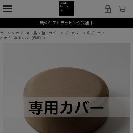
無料ギフトラッピング実施中
ホーム
>
オプション品
>
替えカバー
>
プニカバー
>
床プニカバー
>
床プニ専用カバー(春夏用)