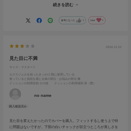
にフローリングにも馴染んでいます。
続きを読む
色を除くと、しっかりした作りで、ちょこっとついている持ち手も便
利で気に入っています。
参考になった
0
Like!
0
2024.12.22
見た目に不満
サイズ：マスタード
エクスジェルを知ったきっかけ
:既に使用している
座っていると負担を感じる体の部位・お悩みの部分
:腰
クッションの利用目的
:その他
クッションの利用場所
:床（畳）
no name
見た目を変えたかったのでカバーを購入。フィットするし使う上で特
に問題はないですが、下部の白いチャックが目立つところが美しさを