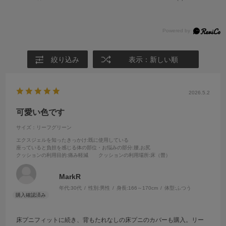
絞り込み
表示：新しい順
2026.5.2
可愛い色です
サイズ：リーフグリーン
エクスジェルを知ったきっかけ
:既に使用している
座っていると負担を感じる体の部位・お悩みの部分
:腰,お尻
クッションの利用目的
:痛み軽減
クッションの利用場所
:床（畳）
MarkR
年代:
30代
性別:
男性
身長:
166～170cm
体型:
ふつう
床プニフィットに続き、背もたれなしの床プニのカバーも購入。リー