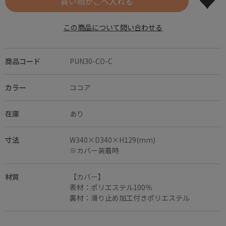
この商品について問い合わせる
商品コード
PUN30-CO-C
カラー
ココア
在庫
あり
寸法
W340×D340×H129(mm)
※カバー装着時
材質
【カバー】
表材：ポリエステル100％
裏材：滑り止め加工付きポリエステル