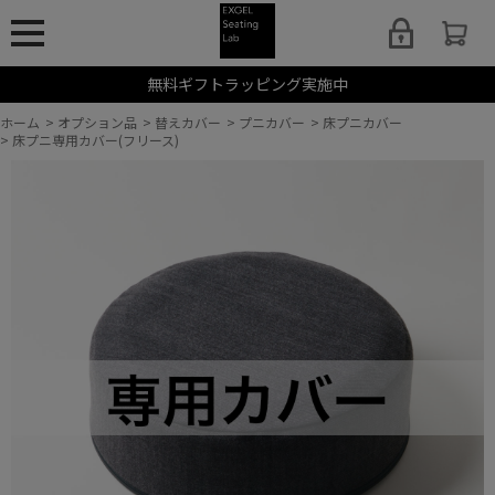
無料ギフトラッピング実施中
ホーム
>
オプション品
>
替えカバー
>
プニカバー
>
床プニカバー
>
床プニ専用カバー(フリース)