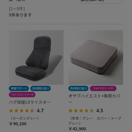
[1～5件]
5
件あります
オザブハイエスト+専用カバ
ハグ床座LXマイスター
ー
4.7
4.5
（カーボングレー）
（本体：グレー カバー：トープ
￥90,200
グレー）
￥42,900