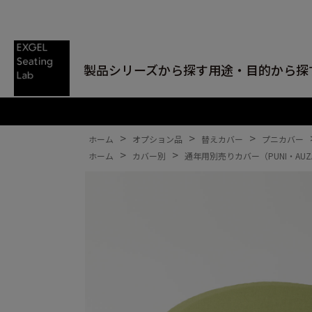
製品シリーズから探す
用途・目的から探
>
>
>
ホーム
オプション品
替えカバー
プニカバー
>
>
ホーム
カバー別
通年用別売りカバー（PUNI・AUZ