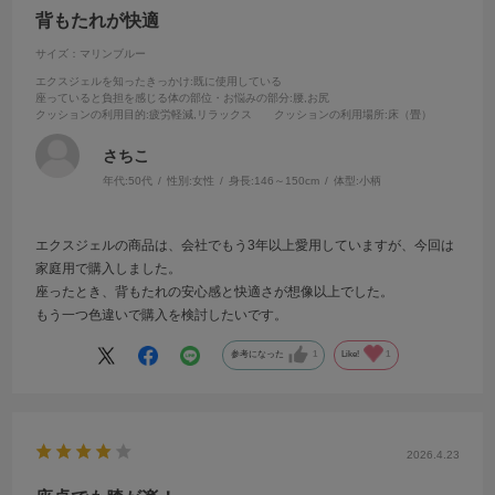
背もたれが快適
サイズ：マリンブルー
エクスジェルを知ったきっかけ
:既に使用している
座っていると負担を感じる体の部位・お悩みの部分
:腰,お尻
クッションの利用目的
:疲労軽減,リラックス
クッションの利用場所
:床（畳）
さちこ
年代:
50代
性別:
女性
身長:
146～150cm
体型:
小柄
エクスジェルの商品は、会社でもう3年以上愛用していますが、今回は
家庭用で購入しました。
座ったとき、背もたれの安心感と快適さが想像以上でした。
もう一つ色違いで購入を検討したいです。
参考になった
1
Like!
1
2026.4.23