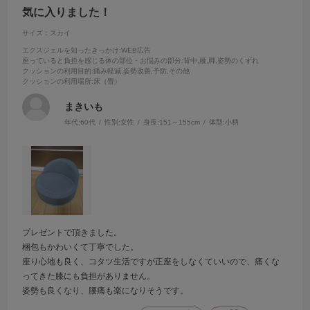
気に入りました！
サイズ：スカイ
エクスジェルを知ったきっかけ
:WEB広告
座っていると負担を感じる体の部位・お悩みの部分
:背中,腰,脚,姿勢のくずれ
クッションの利用目的
:痛み軽減,姿勢改善,予防,その他
クッションの利用場所
:床（畳）
まきいも
年代:
60代
性別:
女性
身長:
151～155cm
体型:
小柄
プレゼントで頂きました。
梱包もかわいくて丁寧でした。
座り心地も良く、コタツ生活ですが正座をしなくていいので、痛くな
ってきた膝にも負担がありません。
姿勢も良くなり、腰痛も楽になりそうです。