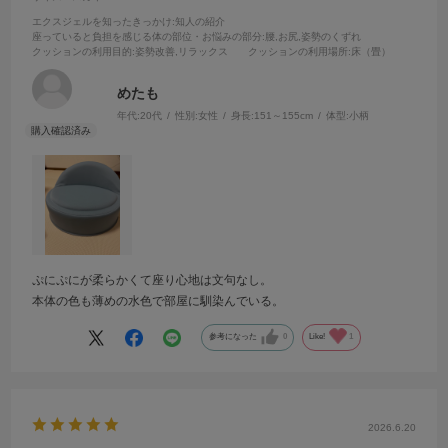
エクスジェルを知ったきっかけ
:知人の紹介
座っていると負担を感じる体の部位・お悩みの部分
:腰,お尻,姿勢のくずれ
クッションの利用目的
:姿勢改善,リラックス
クッションの利用場所
:床（畳）
めたも
年代:
20代
性別:
女性
身長:
151～155cm
体型:
小柄
ぷにぷにが柔らかくて座り心地は文句なし。
本体の色も薄めの水色で部屋に馴染んでいる。
参考になった
0
Like!
1
2026.6.20