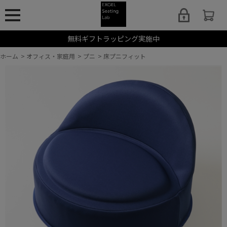
無料ギフトラッピング実施中
ホーム
>
オフィス・家庭用
>
プニ
>
床プニフィット