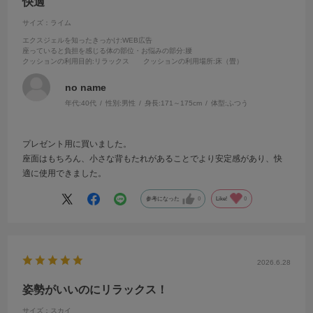
快適
サイズ：ライム
エクスジェルを知ったきっかけ
:WEB広告
座っていると負担を感じる体の部位・お悩みの部分
:腰
クッションの利用目的
:リラックス
クッションの利用場所
:床（畳）
no name
年代:
40代
性別:
男性
身長:
171～175cm
体型:
ふつう
プレゼント用に買いました。
座面はもちろん、小さな背もたれがあることでより安定感があり、快
適に使用できました。
参考になった
0
Like!
0
2026.6.28
姿勢がいいのにリラックス！
サイズ：スカイ