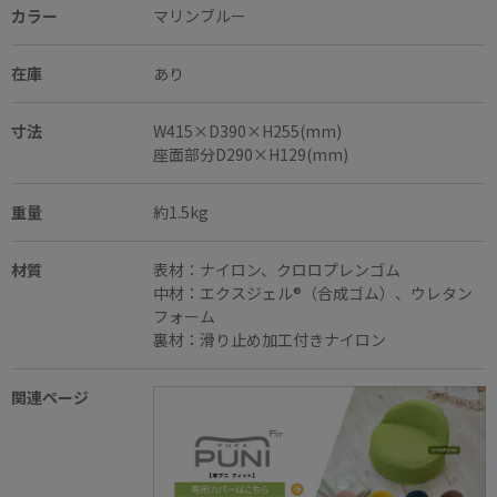
カラー
マリンブルー
在庫
あり
寸法
W415×D390×H255(mm)
座面部分D290×H129(mm)
重量
約1.5kg
材質
表材：ナイロン、クロロプレンゴム
中材：エクスジェル®（合成ゴム）、ウレタン
フォーム
裏材：滑り止め加工付きナイロン
関連ページ