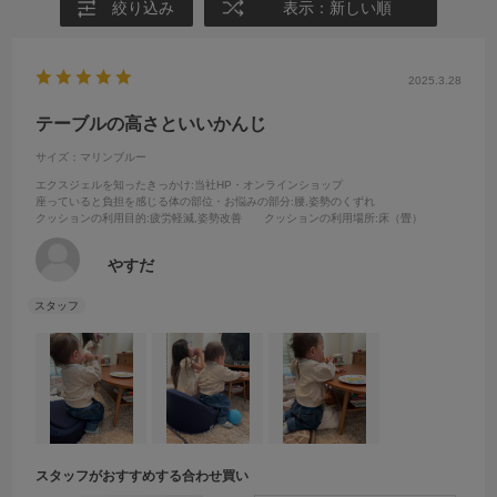
絞り込み
表示：新しい順
2025.3.28
テーブルの高さといいかんじ
サイズ：マリンブルー
エクスジェルを知ったきっかけ
:当社HP・オンラインショップ
座っていると負担を感じる体の部位・お悩みの部分
:腰,姿勢のくずれ
クッションの利用目的
:疲労軽減,姿勢改善
クッションの利用場所
:床（畳）
やすだ
スタッフがおすすめする合わせ買い