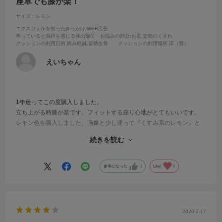
座卓でも膝が楽！
サイズ：レモン
エクスジェルを知ったきっかけ
:WEB広告
座っていると負担を感じる体の部位・お悩みの部分
:お尻,姿勢のくずれ
クッションの利用目的
:痛み軽減,姿勢改善
クッションの利用場所
:床（畳）
えいちゃん
1年迷ってこの度購入しました。
立ち上がる時膝が楽です。フィットする座り心地がとてもいいです。
レモン色を購入しました。画像と少し違って『くすみ系のレモン』と
いった感じでした。
続きを読む
好きな色に変わりはないので気に入っています。季節に合わせてカバ
ーを替えようかなと思います。
参考になった
1
Like!
0
2026.3.17