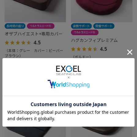
オザブハイエスト+専用カバー
ハグカンフィプレミアム
4.5
4.5
（本体：グレー カバー：ビーバー
ブラウン）
（ボルドー）
￥42,900
やわらかな風合いと高級さを感じ
る特別な手触り感
￥48,400