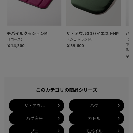
モバイルクッションM
ザ・アウル3DハイエストHP
ハ
（ローズ）
（シェトランド）
（タ
やわ
￥14,300
￥39,600
る特
￥4
このカテゴリの商品シリーズ
ザ・アウル
ハグ
ハグ床座
カドル
プニ
モバイル