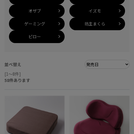
オザブ
イズモ
ゲーミング
坊主まくら
ピロー
並べ替え
[1～8件]
58
件あります