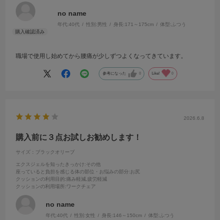
no name
年代:
40代
性別:
男性
身長:
171～175cm
体型:
ふつう
職場で使用し始めてから腰痛が少しずつよくなってきています。
参考になった
0
Like!
0
2026.6.8
購入前に３点お試しお勧めします！
サイズ：ブラックオリーブ
エクスジェルを知ったきっかけ
:その他
座っていると負担を感じる体の部位・お悩みの部分
:お尻
クッションの利用目的
:痛み軽減,疲労軽減
クッションの利用場所
:ワークチェア
no name
年代:
40代
性別:
女性
身長:
146～150cm
体型:
ふつう