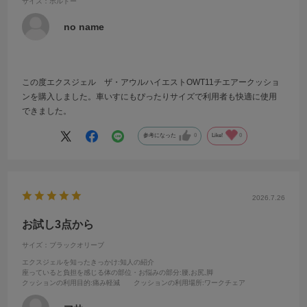
サイズ：ボルドー
no name
この度エクスジェル ザ・アウルハイエストOWT11チエアークッショ
ンを購入しました。車いすにもぴったりサイズで利用者も快適に使用
できました。
参考になった
0
Like!
0
2026.7.26
お試し3点から
サイズ：ブラックオリーブ
エクスジェルを知ったきっかけ
:知人の紹介
座っていると負担を感じる体の部位・お悩みの部分
:腰,お尻,脚
クッションの利用目的
:痛み軽減
クッションの利用場所
:ワークチェア