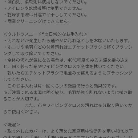
・漂白剤、柔軟剤は使用しないでください。
・アイロンや乾燥機等は使用できません。
・乾燥する際は日陰で平干ししてください。
・商業クリーニングはできません。
＜ウルトラスエード®の日常的なお手入れ＞
・汚れなどが発生したら速やかに汚れ落としをお願いいたします。
・ホコリや毛羽などの付着汚れはエチケットブラシで軽くブラッシ
ングして取り除いてください。
・全体の汚れが気になる場合は、40℃程度のぬるま湯を染み込ま
せ、固く絞った布やワイピングクロスで全体を拭いてください。
乾いたらエチケットブラシで毛並みを整えるようにブラッシング
してください。
このお手入れは月一回くらいの頻度で行うと効果的です。
※ご注意：ぬるま湯は固く絞り、毛羽が強く乱れないように拭き取
ることが大切です。
また、布やワイピングクロスの汚れは充分取り除いてか
らご使用ください。
＜洗濯＞
・取り外したカバーは、よく薄めた家庭用中性洗剤を用い40℃以下
の水で優しく手洗い（手洗いモードにてマシンウォッシャブル）が