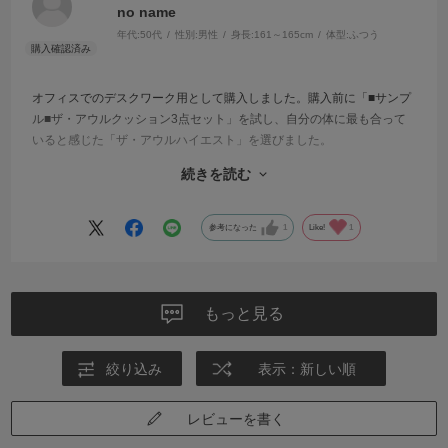
no name
年代:
50代
性別:
男性
身長:
161～165cm
体型:
ふつう
オフィスでのデスクワーク用として購入しました。購入前に「■サンプ
ル■ザ・アウルクッション3点セット」を試し、自分の体に最も合って
いると感じた「ザ・アウルハイエスト」を選びました。
続きを読む
以前は夕方になるとお尻や腰まわりの疲労感が強く、長時間座り続け
るのがつらかったのですが、使い始めてからは体圧がうまく分散され
ているようで、疲労感が大幅に軽減されました。仕事終わりの「どっ
参考になった
1
Like!
1
と疲れた感じ」が少なくなったのを実感しています。
決して安い買い物ではありませんが、毎日長時間座る方にとっては十
分に価値のある商品だと思います。サンプルで実際に試してから購入
もっと見る
できたのも安心でした。オフィスワーク中心の方にはおすすめしたい
クッションです。
絞り込み
表示：新しい順
レビューを書く