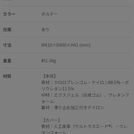
カラー
ボルドー
在庫
あり
寸法
W410×D400×H41 (mm)
重量
約1.3kg
材質
【本体】
表材：クロロブレンゴム・ナイロン88.5%・ポ
リウレタン11.5％
中材：エクスジェル（合成ゴム）、ウレタンフ
ォーム
裏材：滑り止め加工付きナイロン
【カバー】
表材：人工皮革（ウルトラスエード®）・ウレ
タンフォーム