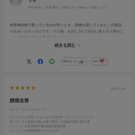
マサ
年代:
50代
性別:
男性
身長:
176～180cm
体型:
ふつう
坐骨神経痛で座っているのが辛いとき、同僚が貸してくれたこの商品
が出会いのきっかけです。その後、お試し3点で自分に最も合う物をじ
っくり検討してこの商品に決めました。
お尻にとても優しいので、1日中座っている人にはとてもお勧めできま
続きを読む
す。
参考になった
0
Like!
0
2026.7.20
腰痛改善
サイズ：ブラックオリーブ
エクスジェルを知ったきっかけ
:当社HP・オンラインショップ
座っていると負担を感じる体の部位・お悩みの部分
:背中,腰
クッションの利用目的
:痛み軽減,姿勢改善
クッションの利用場所
:ワークチェア