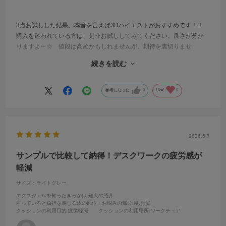
3点お試しした結果、本音を言えば3Dハイエストがおすすめです！！
購入を迷われている方は、是非お試ししてみてください。良さが分か
りますよー☆ 値段は高めかもしれませんが、期待を裏切りませ
ん。 長時間座り仕事の為、お尻が痛くならない物を探していまし
続きを読む
た。 これならお尻が痛くならないです。 ハイエストでも充分だと
思います。
参考になった
0
Like!
0
2026.6.7
サンプルで比較して納得！デスクワークの疲労感が
軽減
サイズ：ライトグレー
エクスジェルを知ったきっかけ
:知人の紹介
座っていると負担を感じる体の部位・お悩みの部分
:腰,お尻
クッションの利用目的
:疲労軽減
クッションの利用場所
:ワークチェア