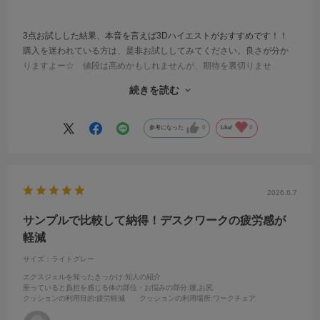
3点お試しした結果、本音を言えば3Dハイエストがおすすめです！！
購入を迷われている方は、是非お試ししてみてください。良さが分か
りますよー☆ 値段は高めかもしれませんが、期待を裏切りませ
ん。 長時間座り仕事の為、お尻が痛くならない物を探していまし
続きを読む
た。 これならお尻が痛くならないです。 ハイエストでも充分だと
思います。
参考になった
0
Like!
0
2026.6.7
サンプルで比較して納得！デスクワークの疲労感が
軽減
サイズ：ライトグレー
エクスジェルを知ったきっかけ
:知人の紹介
座っていると負担を感じる体の部位・お悩みの部分
:腰,お尻
クッションの利用目的
:疲労軽減
クッションの利用場所
:ワークチェア