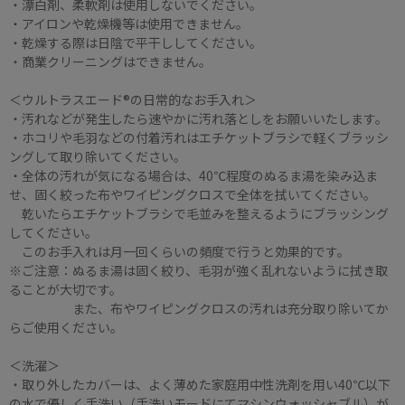
・漂白剤、柔軟剤は使用しないでください。
・アイロンや乾燥機等は使用できません。
・乾燥する際は日陰で平干ししてください。
・商業クリーニングはできません。
＜ウルトラスエード®の日常的なお手入れ＞
・汚れなどが発生したら速やかに汚れ落としをお願いいたします。
・ホコリや毛羽などの付着汚れはエチケットブラシで軽くブラッシ
ングして取り除いてください。
・全体の汚れが気になる場合は、40℃程度のぬるま湯を染み込ま
せ、固く絞った布やワイピングクロスで全体を拭いてください。
乾いたらエチケットブラシで毛並みを整えるようにブラッシング
してください。
このお手入れは月一回くらいの頻度で行うと効果的です。
※ご注意：ぬるま湯は固く絞り、毛羽が強く乱れないように拭き取
ることが大切です。
また、布やワイピングクロスの汚れは充分取り除いてか
らご使用ください。
＜洗濯＞
・取り外したカバーは、よく薄めた家庭用中性洗剤を用い40℃以下
の水で優しく手洗い（手洗いモードにてマシンウォッシャブル）が