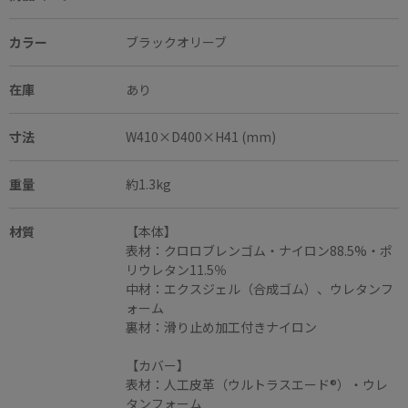
カラー
ブラックオリーブ
在庫
あり
寸法
W410×D400×H41 (mm)
重量
約1.3kg
材質
【本体】
表材：クロロブレンゴム・ナイロン88.5%・ポ
リウレタン11.5％
中材：エクスジェル（合成ゴム）、ウレタンフ
ォーム
裏材：滑り止め加工付きナイロン
【カバー】
表材：人工皮革（ウルトラスエード®）・ウレ
タンフォーム