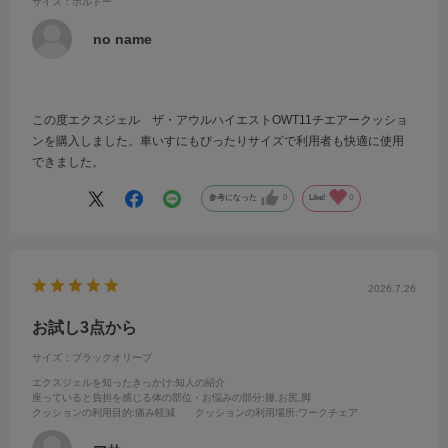
サイズ：ボルドー
no name
この度エクスジェル ザ・アウルハイエストOWT11チエアークッショ
ンを購入しました。車いすにもぴったりサイズで利用者も快適に使用
できました。
参考になった
0
Like!
0
2026.7.26
お試し3点から
サイズ：ブラックオリーブ
エクスジェルを知ったきっかけ
:知人の紹介
座っていると負担を感じる体の部位・お悩みの部分
:腰,お尻,脚
クッションの利用目的
:痛み軽減
クッションの利用場所
:ワークチェア