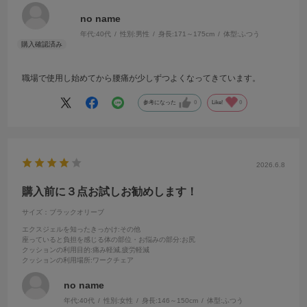
no name
年代:
40代
性別:
男性
身長:
171～175cm
体型:
ふつう
職場で使用し始めてから腰痛が少しずつよくなってきています。
参考になった
0
Like!
0
2026.6.8
購入前に３点お試しお勧めします！
サイズ：ブラックオリーブ
エクスジェルを知ったきっかけ
:その他
座っていると負担を感じる体の部位・お悩みの部分
:お尻
クッションの利用目的
:痛み軽減,疲労軽減
クッションの利用場所
:ワークチェア
no name
年代:
40代
性別:
女性
身長:
146～150cm
体型:
ふつう