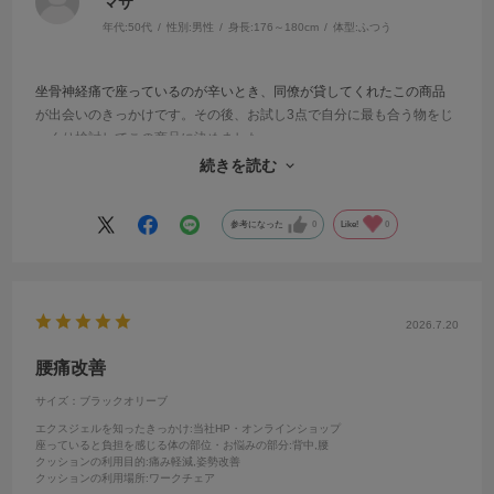
マサ
年代:
50代
性別:
男性
身長:
176～180cm
体型:
ふつう
坐骨神経痛で座っているのが辛いとき、同僚が貸してくれたこの商品
が出会いのきっかけです。その後、お試し3点で自分に最も合う物をじ
っくり検討してこの商品に決めました。
お尻にとても優しいので、1日中座っている人にはとてもお勧めできま
続きを読む
す。
参考になった
0
Like!
0
2026.7.20
腰痛改善
サイズ：ブラックオリーブ
エクスジェルを知ったきっかけ
:当社HP・オンラインショップ
座っていると負担を感じる体の部位・お悩みの部分
:背中,腰
クッションの利用目的
:痛み軽減,姿勢改善
クッションの利用場所
:ワークチェア