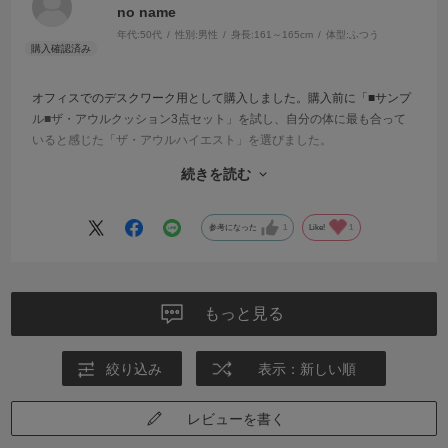
no name
年代:
50代
性別:
男性
身長:
161～165cm
体型:
ふつう
オフィスでのデスクワーク用として購入しました。購入前に「■サンプ
ル■ザ・アウルクッション3点セット」を試し、自分の体に最も合って
いると感じた「ザ・アウルハイエスト」を選びました。
続きを読む
以前は夕方になるとお尻や腰まわりの疲労感が強く、長時間座り続け
るのがつらかったのですが、使い始めてからは体圧がうまく分散され
ているようで、疲労感が大幅に軽減されました。仕事終わりの「どっ
参考になった
1
Like!
1
と疲れた感じ」が少なくなったのを実感しています。
決して安い買い物ではありませんが、毎日長時間座る方にとっては十
分に価値のある商品だと思います。サンプルで実際に試してから購入
もっと見る
できたのも安心でした。オフィスワーク中心の方にはおすすめしたい
クッションです。
絞り込み
表示：新しい順
レビューを書く