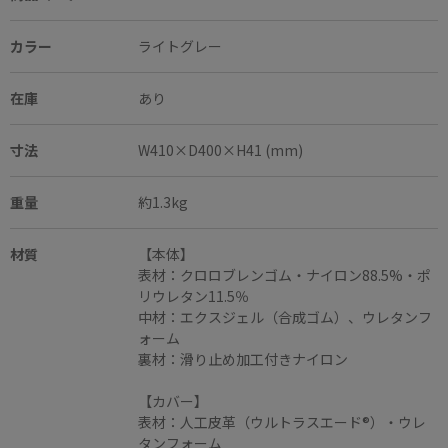
カラー
ライトグレー
在庫
あり
寸法
W410×D400×H41 (mm)
重量
約1.3kg
材質
【本体】
表材：クロロブレンゴム・ナイロン88.5%・ポ
リウレタン11.5％
中材：エクスジェル（合成ゴム）、ウレタンフ
ォーム
裏材：滑り止め加工付きナイロン
【カバー】
表材：人工皮革（ウルトラスエード®）・ウレ
タンフォーム