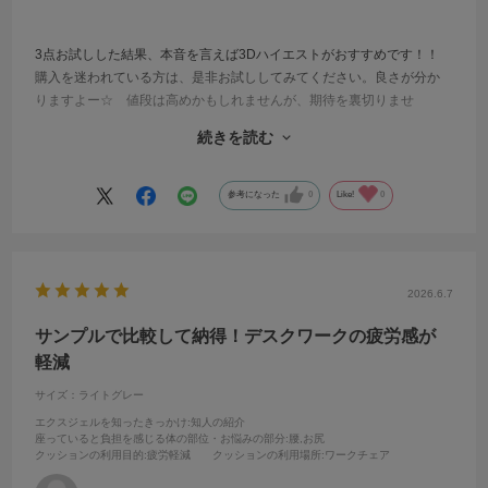
3点お試しした結果、本音を言えば3Dハイエストがおすすめです！！
購入を迷われている方は、是非お試ししてみてください。良さが分か
りますよー☆ 値段は高めかもしれませんが、期待を裏切りませ
ん。 長時間座り仕事の為、お尻が痛くならない物を探していまし
続きを読む
た。 これならお尻が痛くならないです。 ハイエストでも充分だと
思います。
参考になった
0
Like!
0
2026.6.7
サンプルで比較して納得！デスクワークの疲労感が
軽減
サイズ：ライトグレー
エクスジェルを知ったきっかけ
:知人の紹介
座っていると負担を感じる体の部位・お悩みの部分
:腰,お尻
クッションの利用目的
:疲労軽減
クッションの利用場所
:ワークチェア