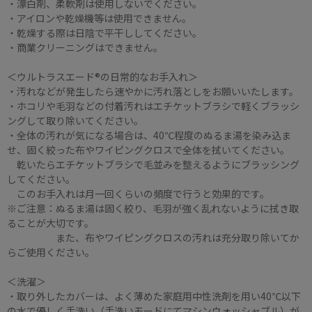
・漂白剤、柔軟剤は使用しないでください。
・アイロンや乾燥機等は使用できません。
・乾燥する際は日陰で平干ししてください。
・商業クリーニングはできません。
＜ウルトラスエード®の日常的なお手入れ＞
・汚れなどが発生したら速やかに汚れ落としをお願いいたします。
・ホコリや毛羽などの付着汚れはエチケットブラシで軽くブラッシ
ングして取り除いてください。
・全体の汚れが気になる場合は、40℃程度のぬるま湯を染み込ま
せ、固く絞った布やワイピングクロスで全体を拭いてください。
乾いたらエチケットブラシで毛並みを整えるようにブラッシング
してください。
このお手入れは月一回くらいの頻度で行うと効果的です。
※ご注意：ぬるま湯は固く絞り、毛羽が強く乱れないように拭き取
ることが大切です。
また、布やワイピングクロスの汚れは充分取り除いてか
らご使用ください。
＜洗濯＞
・取り外したカバーは、よく薄めた家庭用中性洗剤を用い40℃以下
の水で優しく手洗い（手洗いモードにてマシンウォッシャブル）が