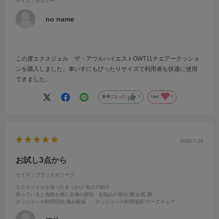
サイズ：ボルドー
no name
この度エクスジェル ザ・アウルハイエストOWT11チエアークッショ
ンを購入しました。車いすにもぴったりサイズで利用者も快適に使用
できました。
参考になった
0
Like!
0
2026.7.26
お試し3点から
サイズ：ブラックオリーブ
エクスジェルを知ったきっかけ
:知人の紹介
座っていると負担を感じる体の部位・お悩みの部分
:腰,お尻,脚
クッションの利用目的
:痛み軽減
クッションの利用場所
:ワークチェア