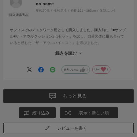
no name
年代:
50代
性別:
男性
身長:
161～165cm
体型:
ふつう
オフィスでのデスクワーク用として購入しました。購入前に「■サンプ
ル■ザ・アウルクッション3点セット」を試し、自分の体に最も合って
いると感じた「ザ・アウルハイエスト」を選びました。
続きを読む
以前は夕方になるとお尻や腰まわりの疲労感が強く、長時間座り続け
るのがつらかったのですが、使い始めてからは体圧がうまく分散され
ているようで、疲労感が大幅に軽減されました。仕事終わりの「どっ
参考になった
1
Like!
1
と疲れた感じ」が少なくなったのを実感しています。
決して安い買い物ではありませんが、毎日長時間座る方にとっては十
分に価値のある商品だと思います。サンプルで実際に試してから購入
もっと見る
できたのも安心でした。オフィスワーク中心の方にはおすすめしたい
クッションです。
絞り込み
表示：新しい順
レビューを書く