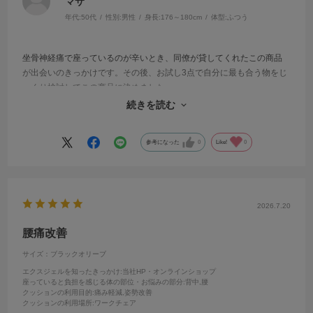
マサ
年代:
50代
性別:
男性
身長:
176～180cm
体型:
ふつう
坐骨神経痛で座っているのが辛いとき、同僚が貸してくれたこの商品
が出会いのきっかけです。その後、お試し3点で自分に最も合う物をじ
っくり検討してこの商品に決めました。
お尻にとても優しいので、1日中座っている人にはとてもお勧めできま
続きを読む
す。
参考になった
0
Like!
0
2026.7.20
腰痛改善
サイズ：ブラックオリーブ
エクスジェルを知ったきっかけ
:当社HP・オンラインショップ
座っていると負担を感じる体の部位・お悩みの部分
:背中,腰
クッションの利用目的
:痛み軽減,姿勢改善
クッションの利用場所
:ワークチェア