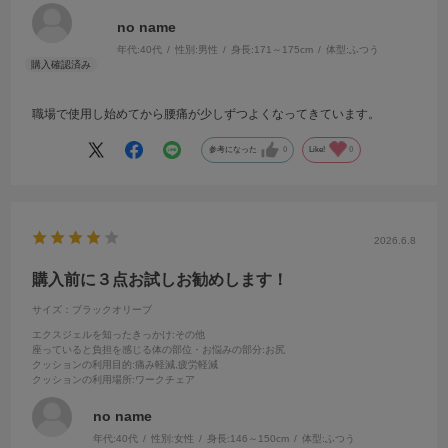
no name
年代:
40代
性別:
男性
身長:
171～175cm
体型:
ふつう
職場で使用し始めてから腰痛が少しずつよくなってきています。
参考になった
0
Like!
0
2026.6.8
購入前に３点お試しお勧めします！
サイズ：ブラックオリーブ
エクスジェルを知ったきっかけ
:その他
座っていると負担を感じる体の部位・お悩みの部分
:お尻
クッションの利用目的
:痛み軽減,疲労軽減
クッションの利用場所
:ワークチェア
no name
年代:
40代
性別:
女性
身長:
146～150cm
体型:
ふつう